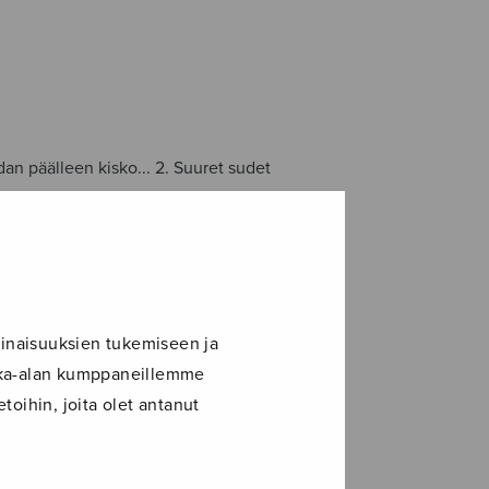
an päälleen kisko... 2. Suuret sudet
inaisuuksien tukemiseen ja
ikka-alan kumppaneillemme
toihin, joita olet antanut