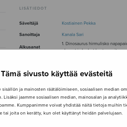
LISÄTIEDOT
Säveltäjä
Kostiainen Pekka
Sanoittaja
Kanala Sari
1. Dinosaurus hirmulisko napapaid
Alkusanat
ulvovat ja karhut kaataa puita...
Kokoonpano
SAA
Musiikkityyli
lastenmusiikki
Tämä sivusto käyttää evästeitä
Kieli
Suomi
isällön ja mainosten räätälöimiseen, sosiaalisen median om
Julkaisija
Sulasol
 Lisäksi jaamme sosiaalisen median, mainosalan ja analyti
Paino
25 g
ustoamme. Kumppanimme voivat yhdistää näitä tietoja muihin tie
le tai joita on kerätty, kun olet käyttänyt heidän palvelujaan.
Osastot
Diskanttikuoro