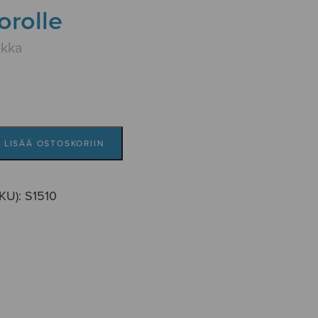
orolle
ekka
LISÄÄ OSTOSKORIIN
SKU):
S1510