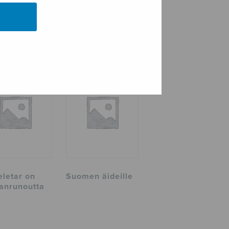
eletar on
Suomen äideille
anrunoutta