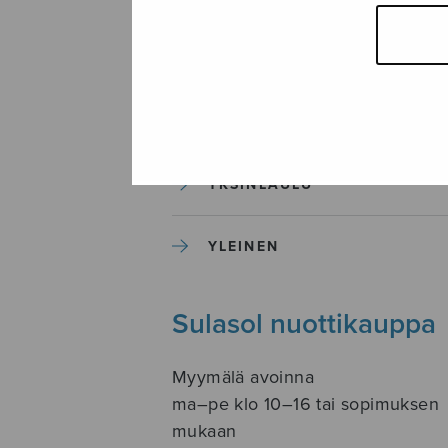
SOITINKOULUT JA OPPAAT
SOITINMUSIIKKI
YKSINLAULU
YLEINEN
Sulasol nuottikauppa
Myymälä avoinna
ma–pe klo 10–16 tai sopimuksen
mukaan