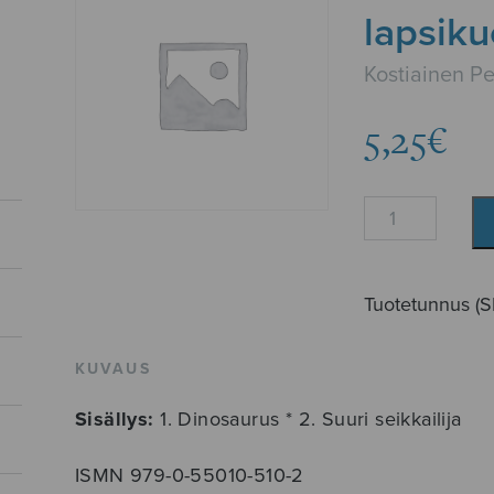
lapsiku
Kostiainen P
5,25
€
Kaksi
laulua
lapsikuorolle
määrä
Tuotetunnus (
KUVAUS
Sisällys:
1. Dinosaurus * 2. Suuri seikkailija
ISMN 979-0-55010-510-2