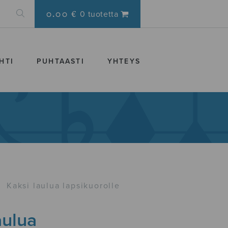
0.00 €
0 tuotetta
HTI
PUHTAASTI
YHTEYS
›
Kaksi laulua lapsikuorolle
aulua