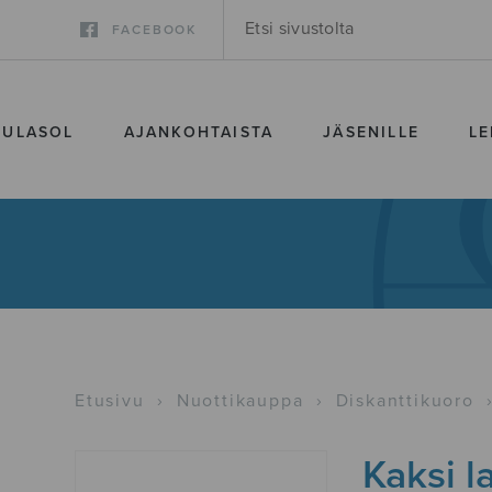
FACEBOOK
SULASOL
AJANKOHTAISTA
JÄSENILLE
LE
Etusivu
›
Nuottikauppa
›
Diskanttikuoro
Kaksi l