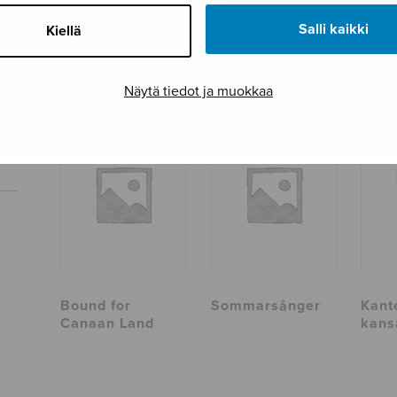
Tuotetunnus
S1510
Salli kaikki
Kiellä
Sivumäärä
8
TUTUSTU MYÖS
Näytä tiedot ja muokkaa
Bound for
Sommarsånger
Kant
Canaan Land
kans