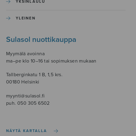
YKSINLAULU
YLEINEN
Sulasol nuottikauppa
Myymälä avoinna
ma–pe klo 10–16 tai sopimuksen mukaan
Tallberginkatu 1 B, 1,5 krs.
00180 Helsinki
myynti@sulasol.fi
puh. 050 305 6502
NÄYTÄ KARTALLA