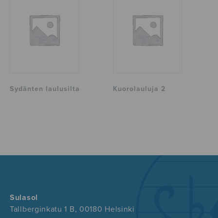
Sydänten laulusilta
Kuorolauluja 2
Sulasol
Tallberginkatu 1 B, 00180 Helsinki