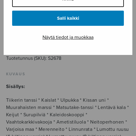
31,20
€
Salli kaikki
Fantasiakappaleita
lapsille
Näytä tiedot ja muokkaa
määrä
LISÄÄ OSTOSKORIIN
Tuotetunnus (SKU):
S2678
KUVAUS
Sisällys:
Tiikerin tanssi * Kaislat * Ulpukka * Kissan uni *
Muurahaisten marssi * Matsutake-tanssi * Lentävä kala *
Keijut * Surupilviä * Kaleidoskooppi *
Vaahtokarkkivakooja * Ametistiluola * Neitoperhonen *
Varjoisa maa * Merenneito * Linnunrata * Lumottu ruusu