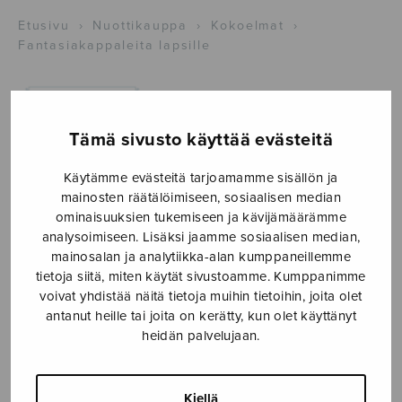
Etusivu
›
Nuottikauppa
›
Kokoelmat
›
Fantasiakappaleita lapsille
Tämä sivusto käyttää evästeitä
Käytämme evästeitä tarjoamamme sisällön ja
mainosten räätälöimiseen, sosiaalisen median
ominaisuuksien tukemiseen ja kävijämäärämme
analysoimiseen. Lisäksi jaamme sosiaalisen median,
mainosalan ja analytiikka-alan kumppaneillemme
tietoja siitä, miten käytät sivustoamme. Kumppanimme
voivat yhdistää näitä tietoja muihin tietoihin, joita olet
Fantasiakappaleita
antanut heille tai joita on kerätty, kun olet käyttänyt
heidän palvelujaan.
lapsille
Maiju Roine
Kiellä