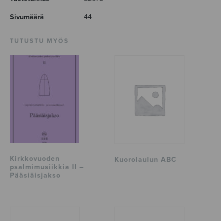
Sivumäärä
44
TUTUSTU MYÖS
Kirkkovuoden
Kuorolaulun ABC
psalmimusiikkia II –
Pääsiäisjakso