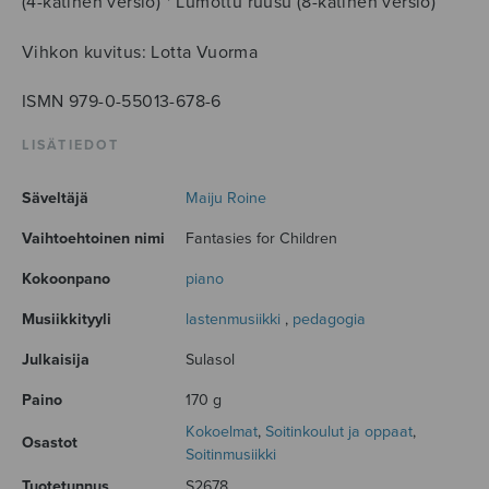
(4-kätinen versio) * Lumottu ruusu (8-kätinen versio)
Vihkon kuvitus: Lotta Vuorma
ISMN 979-0-55013-678-6
LISÄTIEDOT
Säveltäjä
Maiju Roine
Vaihtoehtoinen nimi
Fantasies for Children
Kokoonpano
piano
Musiikkityyli
lastenmusiikki
,
pedagogia
Julkaisija
Sulasol
Paino
170 g
Kokoelmat
,
Soitinkoulut ja oppaat
,
Osastot
Soitinmusiikki
Tuotetunnus
S2678