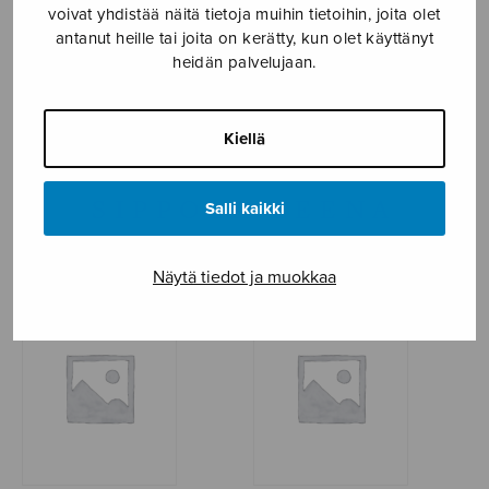
voivat yhdistää näitä tietoja muihin tietoihin, joita olet
antanut heille tai joita on kerätty, kun olet käyttänyt
NÄYTÄ KARTALLA
heidän palvelujaan.
Etusivu
›
Säveltäjä
›
Sippola Leena
Kiellä
SIPPOLA LEENA
Salli kaikki
Näytä tiedot ja muokkaa