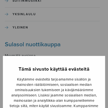
SOITINMUSIIKKI
YKSINLAULU
YLEINEN
Sulasol nuottikauppa
Myymälä avoinna
ma–pe klo 10–16 tai sopimuksen mukaan
Tämä sivusto käyttää evästeitä
Tallberginkatu 1 B, 1,5 krs.
00180 Helsinki
Käytämme evästeitä tarjoamamme sisällön ja
mainosten räätälöimiseen, sosiaalisen median
myynti@sulasol.fi
ominaisuuksien tukemiseen ja kävijämäärämme
puh. 050 305 6502
analysoimiseen. Lisäksi jaamme sosiaalisen median,
mainosalan ja analytiikka-alan kumppaneillemme
tietoja siitä, miten käytät sivustoamme. Kumppanimme