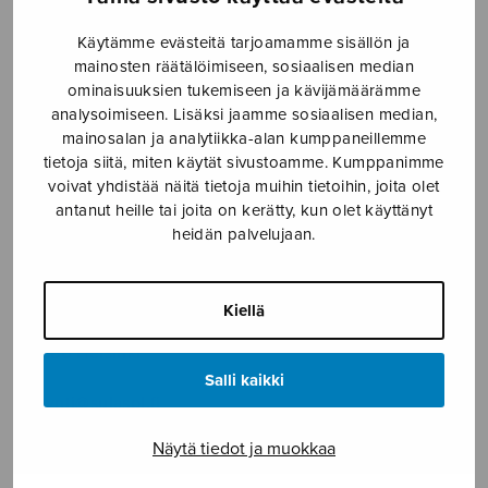
SOITINMUSIIKKI
Käytämme evästeitä tarjoamamme sisällön ja
YKSINLAULU
mainosten räätälöimiseen, sosiaalisen median
ominaisuuksien tukemiseen ja kävijämäärämme
analysoimiseen. Lisäksi jaamme sosiaalisen median,
YLEINEN
mainosalan ja analytiikka-alan kumppaneillemme
tietoja siitä, miten käytät sivustoamme. Kumppanimme
voivat yhdistää näitä tietoja muihin tietoihin, joita olet
Sulasol nuottikauppa
antanut heille tai joita on kerätty, kun olet käyttänyt
heidän palvelujaan.
Myymälä avoinna
ma–pe klo 10–16 tai sopimuksen mukaan
Kiellä
Tallberginkatu 1 B, 1,5 krs.
00180 Helsinki
Salli kaikki
myynti@sulasol.fi
puh. 050 305 6502
Näytä tiedot ja muokkaa