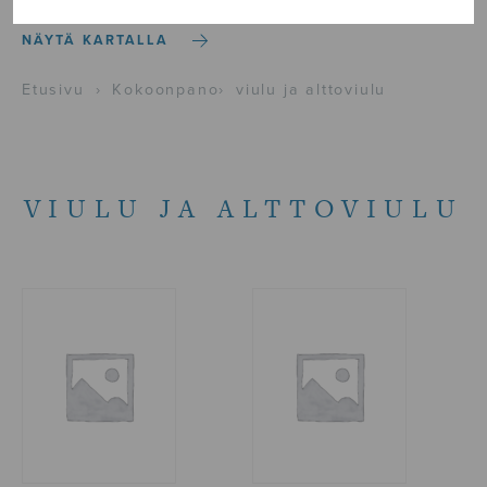
NÄYTÄ KARTALLA
Etusivu
›
Kokoonpano
›
viulu ja alttoviulu
VIULU JA ALTTOVIULU