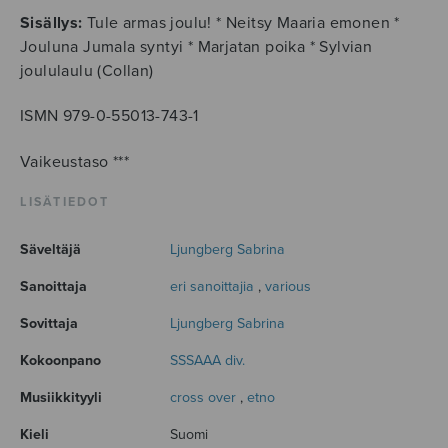
Sisällys:
Tule armas joulu! * Neitsy Maaria emonen *
Jouluna Jumala syntyi * Marjatan poika * Sylvian
joululaulu (Collan)
ISMN 979-0-55013-743-1
Vaikeustaso ***
LISÄTIEDOT
Säveltäjä
Ljungberg Sabrina
Sanoittaja
eri sanoittajia
,
various
Sovittaja
Ljungberg Sabrina
Kokoonpano
SSSAAA div.
Musiikkityyli
cross over
,
etno
Kieli
Suomi