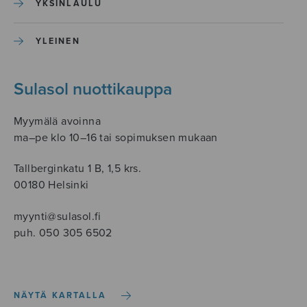
YKSINLAULU
YLEINEN
Sulasol nuottikauppa
Myymälä avoinna
ma–pe klo 10–16 tai sopimuksen mukaan
Tallberginkatu 1 B, 1,5 krs.
00180 Helsinki
myynti@sulasol.fi
puh. 050 305 6502
NÄYTÄ KARTALLA