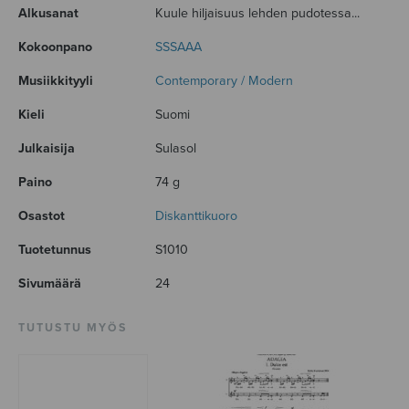
Alkusanat
Kuule hiljaisuus lehden pudotessa...
Kokoonpano
SSSAAA
Musiikkityyli
Contemporary / Modern
Kieli
Suomi
Julkaisija
Sulasol
Paino
74 g
Osastot
Diskanttikuoro
Tuotetunnus
S1010
Sivumäärä
24
TUTUSTU MYÖS