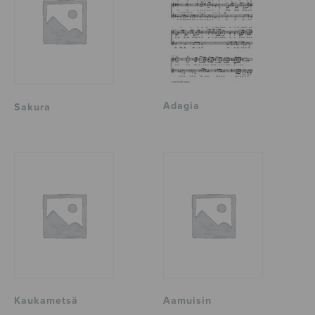
Adagia
Sakura
Kaukametsä
Aamuisin