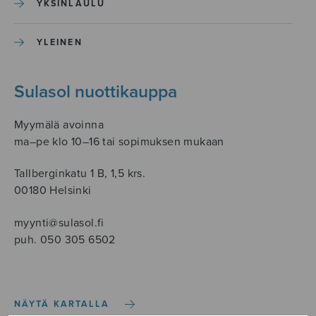
YKSINLAULU
YLEINEN
Sulasol nuottikauppa
Myymälä avoinna
ma–pe klo 10–16 tai sopimuksen mukaan
Tallberginkatu 1 B, 1,5 krs.
00180 Helsinki
myynti@sulasol.fi
puh. 050 305 6502
NÄYTÄ KARTALLA