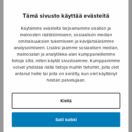
Etusivu
›
Nuottikauppa
›
Diskanttikuoro
›
Lumi
Tämä sivusto käyttää evästeitä
ja jää
Käytämme evästeitä tarjoamamme sisällön ja
mainosten räätälöimiseen, sosiaalisen median
ominaisuuksien tukemiseen ja kävijämäärämme
analysoimiseen. Lisäksi jaamme sosiaalisen median,
mainosalan ja analytiikka-alan kumppaneillemme
tietoja siitä, miten käytät sivustoamme. Kumppanimme
voivat yhdistää näitä tietoja muihin tietoihin, joita olet
antanut heille tai joita on kerätty, kun olet käyttänyt
heidän palvelujaan.
Lumi ja jää
Milliken Sandra
Kiellä
11,35
€
Salli kaikki
Lumi