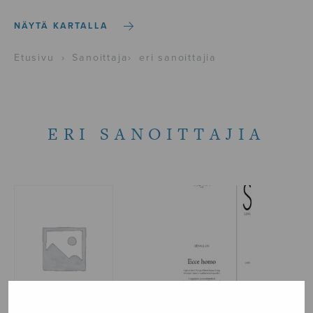
NÄYTÄ KARTALLA
Etusivu
›
Sanoittaja
›
eri sanoittajia
ERI SANOITTAJIA