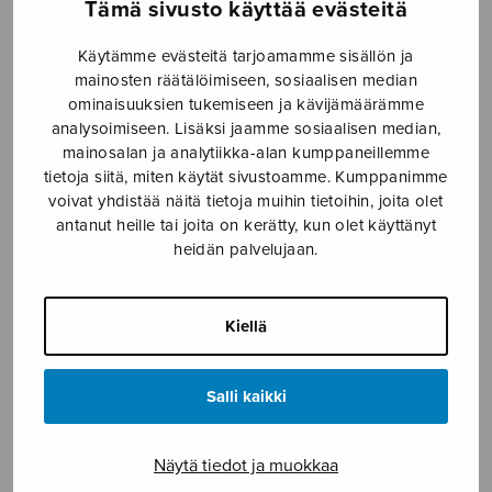
Tämä sivusto käyttää evästeitä
Ecce homo
Adventtivesper
Käytämme evästeitä tarjoamamme sisällön ja
mainosten räätälöimiseen, sosiaalisen median
ominaisuuksien tukemiseen ja kävijämäärämme
analysoimiseen. Lisäksi jaamme sosiaalisen median,
mainosalan ja analytiikka-alan kumppaneillemme
tietoja siitä, miten käytät sivustoamme. Kumppanimme
voivat yhdistää näitä tietoja muihin tietoihin, joita olet
antanut heille tai joita on kerätty, kun olet käyttänyt
heidän palvelujaan.
Kiellä
From Hell
Hengellisiä lauluja
sekakuorolle
Salli kaikki
Näytä tiedot ja muokkaa