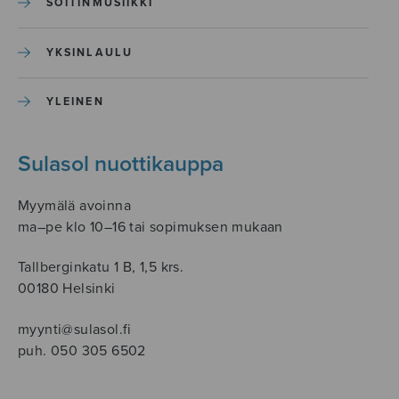
SOITINMUSIIKKI
YKSINLAULU
YLEINEN
Sulasol nuottikauppa
Myymälä avoinna
ma–pe klo 10–16 tai sopimuksen mukaan
Tallberginkatu 1 B, 1,5 krs.
00180 Helsinki
myynti@sulasol.fi
puh. 050 305 6502