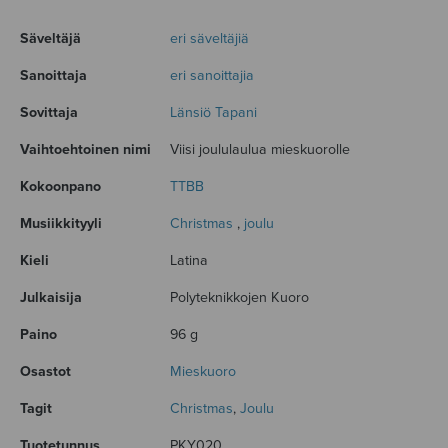
Säveltäjä
eri säveltäjiä
Sanoittaja
eri sanoittajia
Sovittaja
Länsiö Tapani
Vaihtoehtoinen nimi
Viisi joululaulua mieskuorolle
Kokoonpano
TTBB
Musiikkityyli
Christmas
,
joulu
Kieli
Latina
Julkaisija
Polyteknikkojen Kuoro
Paino
96 g
Osastot
Mieskuoro
Tagit
Christmas
,
Joulu
Tuotetunnus
PKY020