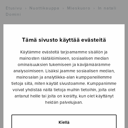
Etusivu
›
Nuottikauppa
›
Mieskuoro
›
In natali
Domini
Tämä sivusto käyttää evästeitä
Käytämme evästeitä tarjoamamme sisällön ja
mainosten räätälöimiseen, sosiaalisen median
ominaisuuksien tukemiseen ja kävijämäärämme
analysoimiseen. Lisäksi jaamme sosiaalisen median,
mainosalan ja analytiikka-alan kumppaneillemme
In natali Domini
tietoja siitä, miten käytät sivustoamme. Kumppanimme
voivat yhdistää näitä tietoja muihin tietoihin, joita olet
eri säveltäjiä
antanut heille tai joita on kerätty, kun olet käyttänyt
heidän palvelujaan.
13,62
€
In
Kiellä