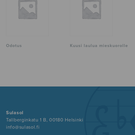
Odotus
Kuusi laulua mieskuorolle
Sulasol
Tallberginkatu 1 B, 00180 Helsinki
info@sulasol.fi