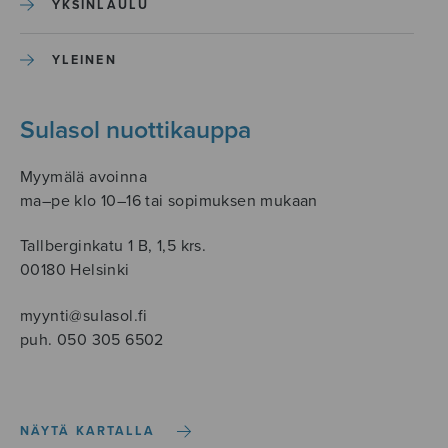
YKSINLAULU
YLEINEN
Sulasol nuottikauppa
Myymälä avoinna
ma–pe klo 10–16 tai sopimuksen mukaan
Tallberginkatu 1 B, 1,5 krs.
00180 Helsinki
myynti@sulasol.fi
puh. 050 305 6502
NÄYTÄ KARTALLA