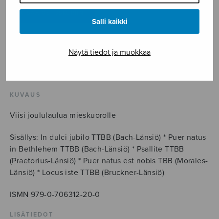
natali
Domini
LISÄÄ OSTOSKORIIN
Salli kaikki
määrä
Tuotetunnus (SKU):
PKY020
Näytä tiedot ja muokkaa
Avainsanat tuotteelle
Christmas
,
Joulu
KUVAUS
Viisi joululaulua mieskuorolle
Sisällys: In dulci jubilo TTBB (Bach-Länsiö) * Puer natus
in Bethlehem TTBB (Bach-Länsiö) * Psallite TTBB
(Praetorius-Länsiö) * Puer natus est nobis TBB (Morales-
Länsiö) * Locus iste TTBB (Bruckner-Länsiö)
ISMN 979-0-706312-20-0
LISÄTIEDOT