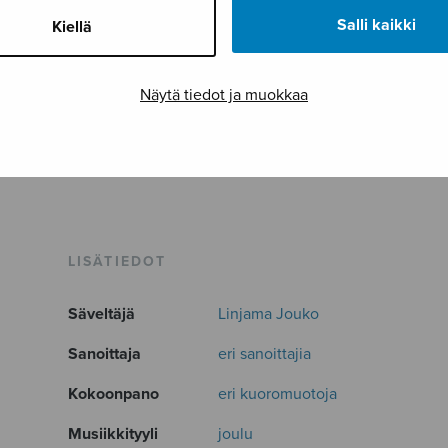
Salli kaikki
Kiellä
Näytä tiedot ja muokkaa
LISÄTIEDOT
Säveltäjä
Linjama Jouko
Sanoittaja
eri sanoittajia
Kokoonpano
eri kuoromuotoja
Musiikkityyli
joulu