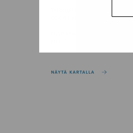
Tallberginkatu 1 B, 1,5 krs.
00180 Helsinki
myynti@sulasol.fi
puh. 050 305 6502
NÄYTÄ KARTALLA