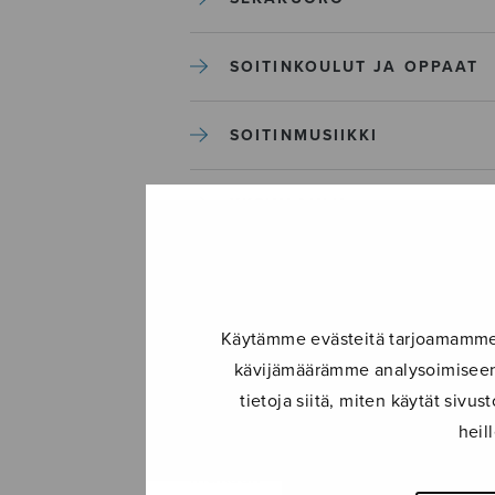
SOITINKOULUT JA OPPAAT
SOITINMUSIIKKI
YKSINLAULU
YLEINEN
Käytämme evästeitä tarjoamamme s
Sulasol nuottikauppa
kävijämäärämme analysoimiseen.
tietoja siitä, miten käytät siv
Myymälä avoinna
heil
ma–pe klo 10–16 tai sopimuksen
mukaan