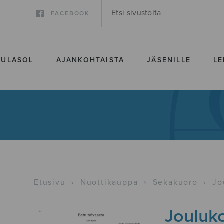
FACEBOOK
SULASOL
AJANKOHTAISTA
JÄSENILLE
LE
Etusivu
›
Nuottikauppa
›
Sekakuoro
›
Jo
Jouluko