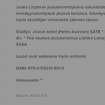
Jouko Linjaman joulutervehdyksinä sukulaisill
miniatyyrisävellyksiä yksissä kansissa. Sävell
myös säveltäjän viimeiseksi jääneen laulun.
Sisällys: Joulun kellot (Helmi Auvinen) SATB *
div. * Yksi kauhea joulukertomus (Jarkko Laine
SSAA
Laulut ovat saatavana myös erillisinä.
ISMN 979-0-55013-901-5
Vaikeusaste **
SELAA NUOTTIA