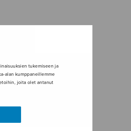
inaisuuksien tukemiseen ja
ikka-alan kumppaneillemme
toihin, joita olet antanut