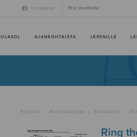
FACEBOOK
SULASOL
AJANKOHTAISTA
JÄSENILLE
LE
Etusivu
›
Nuottikauppa
›
Sekakuoro
›
Ri
Ring th