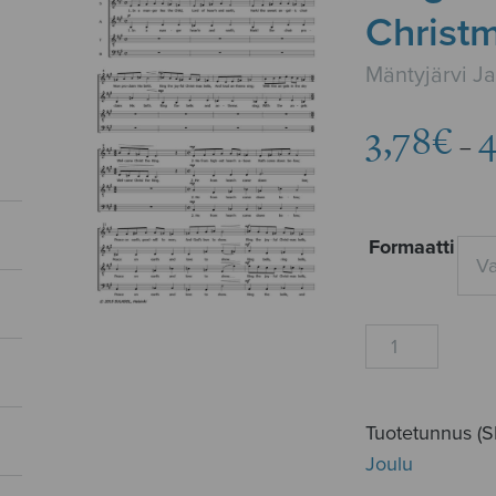
Christm
Mäntyjärvi J
3,78
€
4
–
Formaatti
Ring
the
joyful
Christmas
Tuotetunnus (
bells
Joulu
määrä