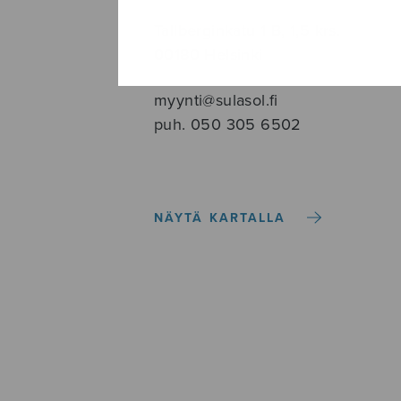
Tallberginkatu 1 B, 1,5 krs.
00180 Helsinki
myynti@sulasol.fi
puh. 050 305 6502
NÄYTÄ KARTALLA