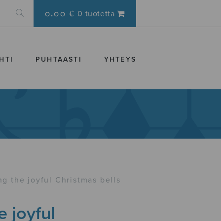
0.00 €
0 tuotetta
HTI
PUHTAASTI
YHTEYS
ng the joyful Christmas bells
e joyful