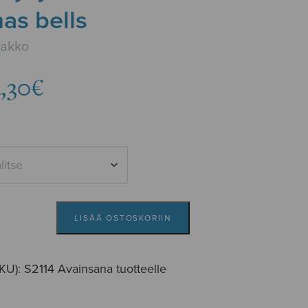
as bells
aakko
Hintaluokka:
,30
€
3,78€
-
4,30€
LISÄÄ OSTOSKORIIN
SKU):
S2114
Avainsana tuotteelle