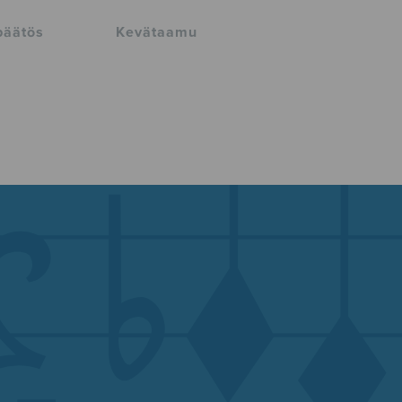
npäätös
Kevätaamu