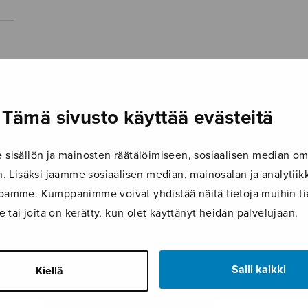
Tämä sivusto käyttää evästeitä
isällön ja mainosten räätälöimiseen, sosiaalisen median om
 Lisäksi jaamme sosiaalisen median, mainosalan ja analyti
ustoamme. Kumppanimme voivat yhdistää näitä tietoja muihin tie
le tai joita on kerätty, kun olet käyttänyt heidän palvelujaan.
Salli kaikki
Kiellä