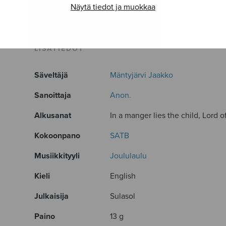
Näytä tiedot ja muokkaa
LISÄTIEDOT
Säveltäjä
Mäntyjärvi Jaakko
Sanoittaja
Anon.
Alkusanat
In a manger lies the child, Lord o
Kokoonpano
SATB
Musiikkityyli
Joululaulu
Kieli
English
Julkaisija
Sulasol
Paino
13 g