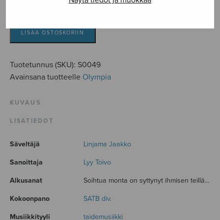
Näytä tiedot ja muokkaa
Olympiahymni,
kuoronuotti
määrä
LISÄÄ OSTOSKORIIN
Tuotetunnus (SKU):
S0049
Avainsana tuotteelle
Olympia
KUVAUS
LISÄTIEDOT
Säveltäjä
Linjama Jaakko
Sanoittaja
Lyy Toivo
Alkusanat
Soihtua monta on syttynyt ihmisen teillä...
Kokoonpano
SATB div.
Musiikkityyli
taidemusiikki