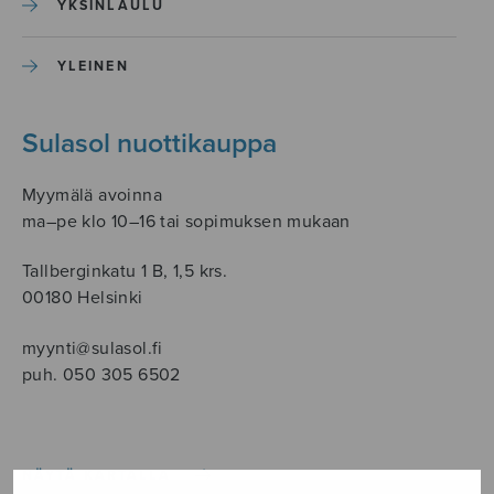
YKSINLAULU
YLEINEN
Sulasol nuottikauppa
Myymälä avoinna
ma–pe klo 10–16 tai sopimuksen mukaan
Tallberginkatu 1 B, 1,5 krs.
00180 Helsinki
myynti@sulasol.fi
puh. 050 305 6502
NÄYTÄ KARTALLA