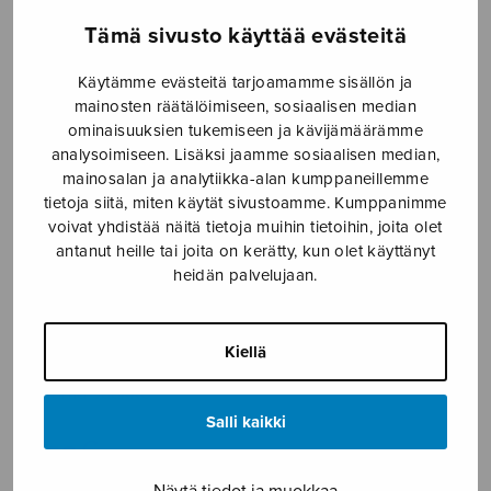
Etusivu
›
Nuottikauppa
›
Sekakuoro
›
Tämä sivusto käyttää evästeitä
Olympiahymni, kuoronuotti
Käytämme evästeitä tarjoamamme sisällön ja
mainosten räätälöimiseen, sosiaalisen median
ominaisuuksien tukemiseen ja kävijämäärämme
analysoimiseen. Lisäksi jaamme sosiaalisen median,
mainosalan ja analytiikka-alan kumppaneillemme
tietoja siitä, miten käytät sivustoamme. Kumppanimme
voivat yhdistää näitä tietoja muihin tietoihin, joita olet
antanut heille tai joita on kerätty, kun olet käyttänyt
heidän palvelujaan.
Olympiahymni,
kuoronuotti
Kiellä
Linjama Jaakko
Salli kaikki
3,50
€