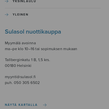
YKSINLAULU
YLEINEN
Sulasol nuottikauppa
Myymälä avoinna
ma–pe klo 10–16 tai sopimuksen mukaan
Tallberginkatu 1 B, 1,5 krs.
00180 Helsinki
myynti@sulasol.fi
puh. 050 305 6502
NÄYTÄ KARTALLA