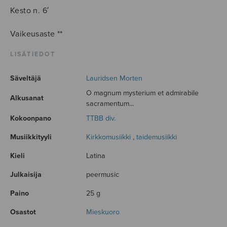
Kesto n. 6′
Vaikeusaste **
LISÄTIEDOT
Säveltäjä
Lauridsen Morten
O magnum mysterium et admirabile
Alkusanat
sacramentum...
Kokoonpano
TTBB div.
Musiikkityyli
Kirkkomusiikki
,
taidemusiikki
Kieli
Latina
Julkaisija
peermusic
Paino
25 g
Osastot
Mieskuoro