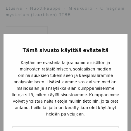
Etusivu
›
Nuottikauppa
›
Mieskuoro
›
O magnum
mysterium (Lauridsen) TTBB
Tämä sivusto käyttää evästeitä
Käytämme evästeitä tarjoamamme sisällön ja
mainosten räätälöimiseen, sosiaalisen median
ominaisuuksien tukemiseen ja kävijämäärämme
O magnum
analysoimiseen. Lisäksi jaamme sosiaalisen median,
mainosalan ja analytiikka-alan kumppaneillemme
mysterium
tietoja siitä, miten käytät sivustoamme. Kumppanimme
voivat yhdistää näitä tietoja muihin tietoihin, joita olet
(Lauridsen)
antanut heille tai joita on kerätty, kun olet käyttänyt
heidän palvelujaan.
TTBB
Lauridsen Morten