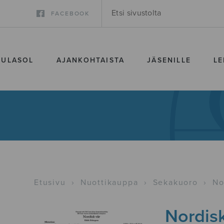
FACEBOOK
SULASOL
AJANKOHTAISTA
JÄSENILLE
LE
Etusivu
›
Nuottikauppa
›
Sekakuoro
›
No
Nordisk