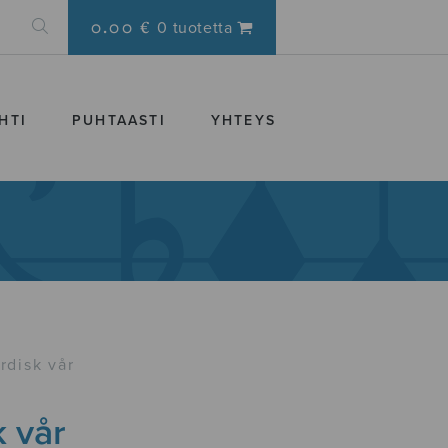
0.00 €
0 tuotetta
HTI
PUHTAASTI
YHTEYS
rdisk vår
 vår