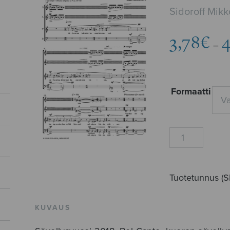
Sidoroff Mikk
3,78
€
4
–
Formaatti
Nordisk
vår
määrä
Tuotetunnus (
KUVAUS