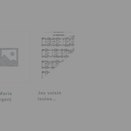
Jos voisin
Maria
laulaa…
egan)