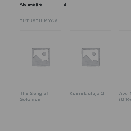
Sivumäärä
4
TUTUSTU MYÖS
The Song of
Kuorolauluja 2
Ave 
Solomon
(O’R