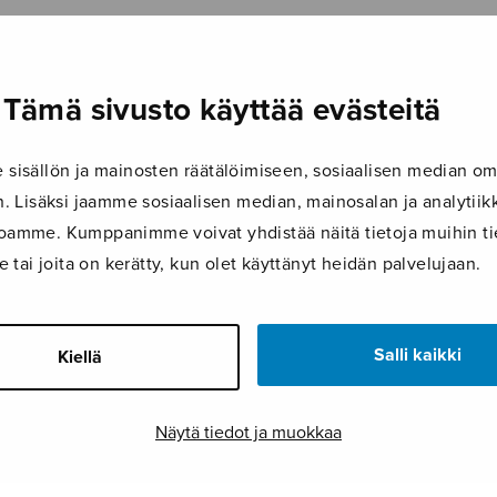
Tämä sivusto käyttää evästeitä
isällön ja mainosten räätälöimiseen, sosiaalisen median om
 Lisäksi jaamme sosiaalisen median, mainosalan ja analyti
ustoamme. Kumppanimme voivat yhdistää näitä tietoja muihin tie
le tai joita on kerätty, kun olet käyttänyt heidän palvelujaan.
Salli kaikki
Kiellä
Näytä tiedot ja muokkaa
LISÄTIEDOT