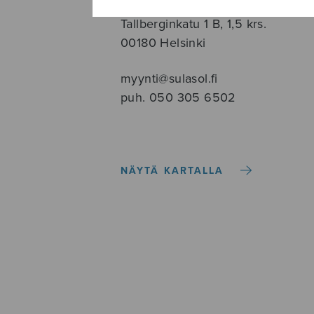
Tallberginkatu 1 B, 1,5 krs.
00180 Helsinki
myynti@sulasol.fi
puh. 050 305 6502
NÄYTÄ KARTALLA