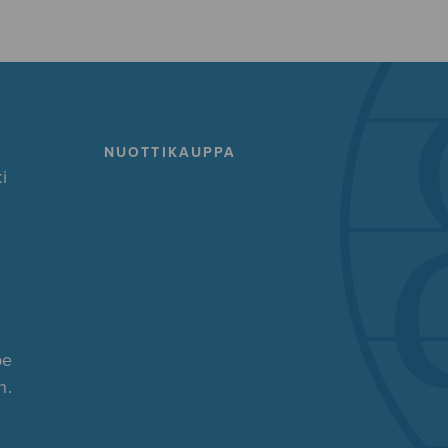
NUOTTIKAUPPA
i
pe
n.