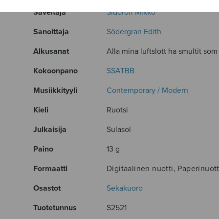
Säveltäjä
Sidoroff Mikko
Sanoittaja
Södergran Edith
Alkusanat
Alla mina luftslott ha smultit som 
Kokoonpano
SSATBB
Musiikkityyli
Contemporary / Modern
Kieli
Ruotsi
Julkaisija
Sulasol
Paino
13 g
Formaatti
Digitaalinen nuotti, Paperinuott
Osastot
Sekakuoro
Tuotetunnus
S2521