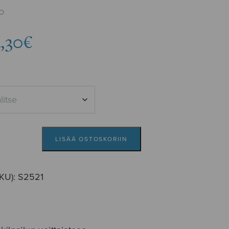
o
Hintaluokka:
,30
€
3,78€
-
4,30€
LISÄÄ OSTOSKORIIN
SKU):
S2521