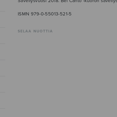
Sävellysvuosi 2018. Bel Canto -kuoron sävellysk
ISMN 979-0-55013-521-5
SELAA NUOTTIA