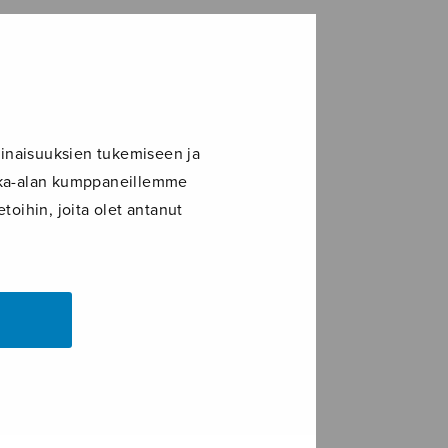
inaisuuksien tukemiseen ja
ikka-alan kumppaneillemme
toihin, joita olet antanut