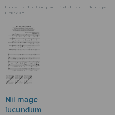
Etusivu
›
Nuottikauppa
›
Sekakuoro
›
Nil mage
iucundum
Nil mage
iucundum