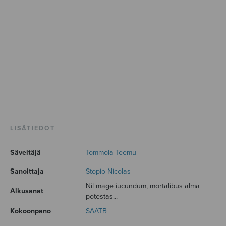
LISÄTIEDOT
Säveltäjä
Tommola Teemu
Sanoittaja
Stopio Nicolas
Nil mage iucundum, mortalibus alma
Alkusanat
potestas...
Kokoonpano
SAATB