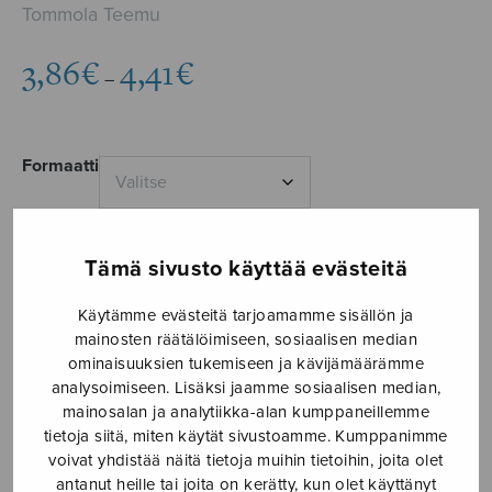
Tommola Teemu
Hintaluokka:
3,86
€
4,41
€
–
3,86€
-
4,41€
Formaatti
Tämä sivusto käyttää evästeitä
Nil
LISÄÄ
mage
Käytämme evästeitä tarjoamamme sisällön ja
OSTOSKORIIN
iucundum
mainosten räätälöimiseen, sosiaalisen median
ominaisuuksien tukemiseen ja kävijämäärämme
määrä
Tuotetunnus (SKU):
S2973
analysoimiseen. Lisäksi jaamme sosiaalisen median,
mainosalan ja analytiikka-alan kumppaneillemme
tietoja siitä, miten käytät sivustoamme. Kumppanimme
KUVAUS
voivat yhdistää näitä tietoja muihin tietoihin, joita olet
antanut heille tai joita on kerätty, kun olet käyttänyt
”Maddalena Casulanan (n. 1544-1590) juhlamotetti