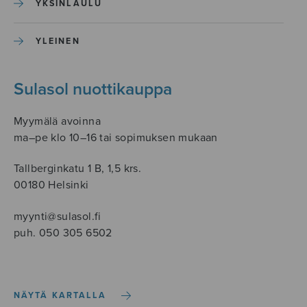
YKSINLAULU
YLEINEN
Sulasol nuottikauppa
Myymälä avoinna
ma–pe klo 10–16 tai sopimuksen mukaan
Tallberginkatu 1 B, 1,5 krs.
00180 Helsinki
myynti@sulasol.fi
puh. 050 305 6502
NÄYTÄ KARTALLA