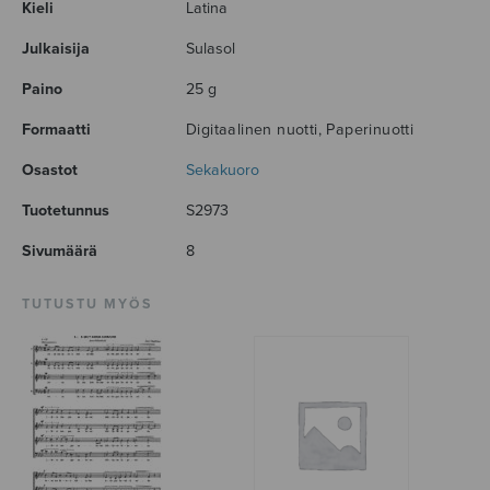
Kieli
Latina
Julkaisija
Sulasol
Paino
25 g
Formaatti
Digitaalinen nuotti, Paperinuotti
Osastot
Sekakuoro
Tuotetunnus
S2973
Sivumäärä
8
TUTUSTU MYÖS