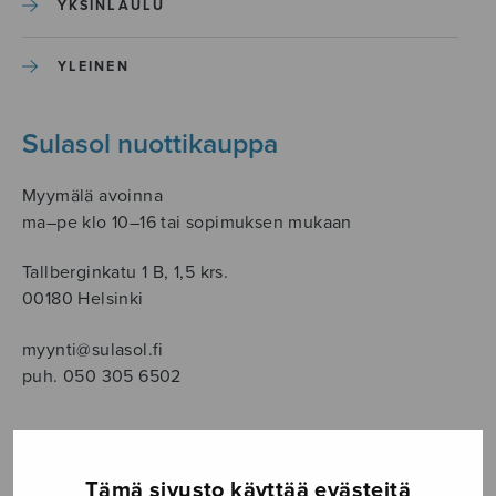
YKSINLAULU
YLEINEN
Sulasol nuottikauppa
Myymälä avoinna
ma–pe klo 10–16 tai sopimuksen mukaan
Tallberginkatu 1 B, 1,5 krs.
00180 Helsinki
myynti@sulasol.fi
puh. 050 305 6502
NÄYTÄ KARTALLA
Tämä sivusto käyttää evästeitä