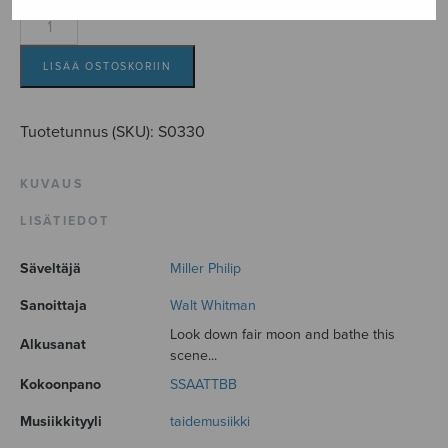
Three
Poems
by
LISÄÄ OSTOSKORIIN
Walt
Whitman
Tuotetunnus (SKU):
S0330
määrä
KUVAUS
LISÄTIEDOT
Säveltäjä
Miller Philip
Sanoittaja
Walt Whitman
Look down fair moon and bathe this
Alkusanat
scene...
Kokoonpano
SSAATTBB
Musiikkityyli
taidemusiikki