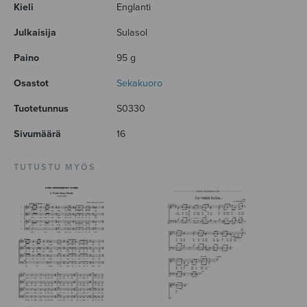
Kieli
Englanti
Julkaisija
Sulasol
Paino
95 g
Osastot
Sekakuoro
Tuotetunnus
S0330
Sivumäärä
16
TUTUSTU MYÖS