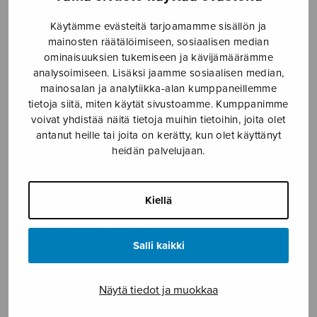
Etusivu
›
Nuottikauppa
›
Sekakuoro
›
Three
Käytämme evästeitä tarjoamamme sisällön ja
Poems by Walt Whitman
mainosten räätälöimiseen, sosiaalisen median
ominaisuuksien tukemiseen ja kävijämäärämme
analysoimiseen. Lisäksi jaamme sosiaalisen median,
mainosalan ja analytiikka-alan kumppaneillemme
tietoja siitä, miten käytät sivustoamme. Kumppanimme
voivat yhdistää näitä tietoja muihin tietoihin, joita olet
antanut heille tai joita on kerätty, kun olet käyttänyt
heidän palvelujaan.
Three Poems by
Kiellä
Walt Whitman
Salli kaikki
Miller Philip
10,20
€
Näytä tiedot ja muokkaa