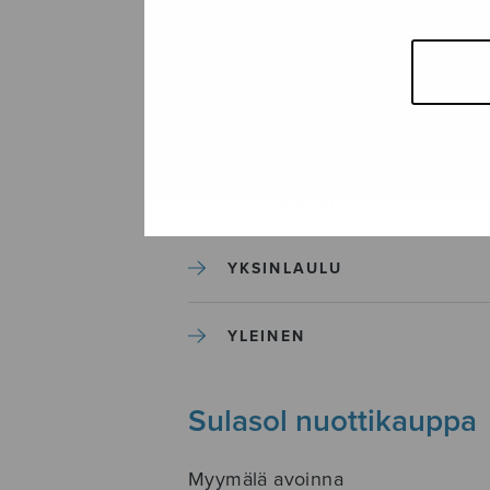
SEKAKUORO
SOITINKOULUT JA OPPAAT
SOITINMUSIIKKI
YKSINLAULU
YLEINEN
Sulasol nuottikauppa
Myymälä avoinna