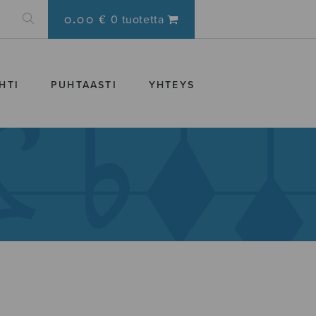
0.00 €
0 tuotetta
HTI
PUHTAASTI
YHTEYS