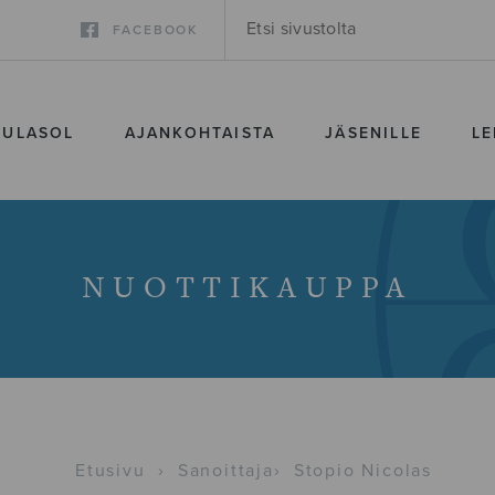
FACEBOOK
SULASOL
AJANKOHTAISTA
JÄSENILLE
LE
NUOTTIKAUPPA
Etusivu
›
Sanoittaja
›
Stopio Nicolas