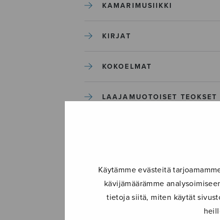
KAMARIMUSIIKKI
KIRJAT
KOKOELMAT
LAAJAMUOTOISET TEOKSET
LASTENMUSIIKKI
MIESKUORO
Käytämme evästeitä tarjoamamme s
kävijämäärämme analysoimiseen.
MUUT
tietoja siitä, miten käytät siv
heil
NÄYTTÄMÖTEOKSET