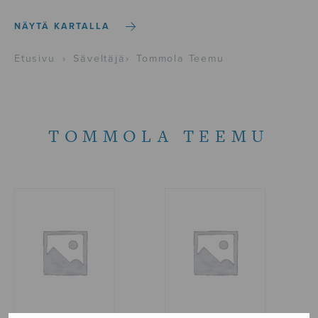
NÄYTÄ KARTALLA
Etusivu
›
Säveltäjä
›
Tommola Teemu
TOMMOLA TEEMU