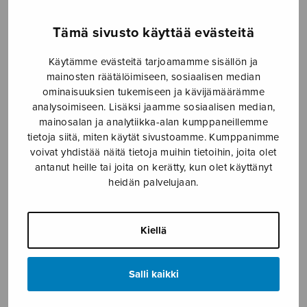
Appamado
Arnolfinin kihlaus
Tämä sivusto käyttää evästeitä
Käytämme evästeitä tarjoamamme sisällön ja
mainosten räätälöimiseen, sosiaalisen median
ominaisuuksien tukemiseen ja kävijämäärämme
analysoimiseen. Lisäksi jaamme sosiaalisen median,
mainosalan ja analytiikka-alan kumppaneillemme
tietoja siitä, miten käytät sivustoamme. Kumppanimme
voivat yhdistää näitä tietoja muihin tietoihin, joita olet
antanut heille tai joita on kerätty, kun olet käyttänyt
heidän palvelujaan.
Fenix
Descriptio sudantis in
balneo
Kiellä
Salli kaikki