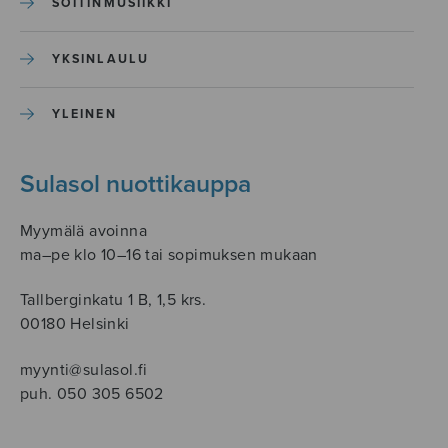
SOITINMUSIIKKI
YKSINLAULU
YLEINEN
Sulasol nuottikauppa
Myymälä avoinna
ma–pe klo 10–16 tai sopimuksen mukaan
Tallberginkatu 1 B, 1,5 krs.
00180 Helsinki
myynti@sulasol.fi
puh. 050 305 6502