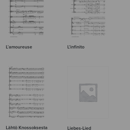
L’amoureuse
L’infinito
Lähtö Knossoksesta
Liebes-Lied