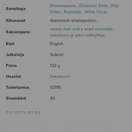
Dhammapada
,
Dickinson Emily
,
Kilpi
Sanoittaja
Volter
,
Raamattu
,
Wilde Oscar
Alkusanat
Appamado amatapadam...
mixed choir and a small ensemble
,
Kokoonpano
sekakuoro ja pieni soitinyhtye
Kieli
English
Julkaisija
Sulasol
Paino
122 g
Osastot
Sekakuoro
Tuotetunnus
S2185
Sivumäärä
40
TUTUSTU MYÖS