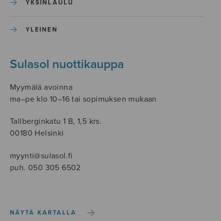
YKSINLAULU
YLEINEN
Sulasol nuottikauppa
Myymälä avoinna
ma–pe klo 10–16 tai sopimuksen mukaan
Tallberginkatu 1 B, 1,5 krs.
00180 Helsinki
myynti@sulasol.fi
puh. 050 305 6502
NÄYTÄ KARTALLA