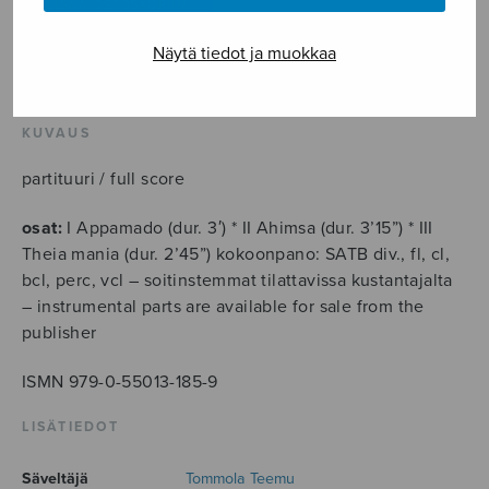
LISÄÄ OSTOSKORIIN
Näytä tiedot ja muokkaa
Tuotetunnus (SKU):
S2185
KUVAUS
partituuri / full score
osat:
I Appamado (dur. 3′) * II Ahimsa (dur. 3’15”) * III
Theia mania (dur. 2’45”) kokoonpano: SATB div., fl, cl,
bcl, perc, vcl – soitinstemmat tilattavissa kustantajalta
– instrumental parts are available for sale from the
publisher
ISMN 979-0-55013-185-9
LISÄTIEDOT
Säveltäjä
Tommola Teemu