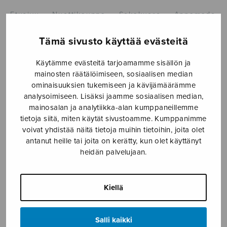
Etusivu
›
Nuottikauppa
›
Sekakuoro
›
Appamado
Tämä sivusto käyttää evästeitä
Käytämme evästeitä tarjoamamme sisällön ja
mainosten räätälöimiseen, sosiaalisen median
ominaisuuksien tukemiseen ja kävijämäärämme
analysoimiseen. Lisäksi jaamme sosiaalisen median,
mainosalan ja analytiikka-alan kumppaneillemme
tietoja siitä, miten käytät sivustoamme. Kumppanimme
Appamado
voivat yhdistää näitä tietoja muihin tietoihin, joita olet
antanut heille tai joita on kerätty, kun olet käyttänyt
Tommola Teemu
heidän palvelujaan.
10,50
€
Kiellä
Appamado
määrä
Salli kaikki