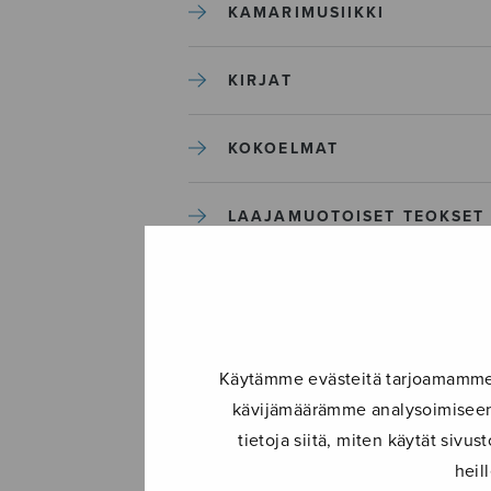
KAMARIMUSIIKKI
KIRJAT
KOKOELMAT
LAAJAMUOTOISET TEOKSET
LASTENMUSIIKKI
MIESKUORO
Käytämme evästeitä tarjoamamme s
kävijämäärämme analysoimiseen.
MUUT
tietoja siitä, miten käytät siv
heil
NÄYTTÄMÖTEOKSET