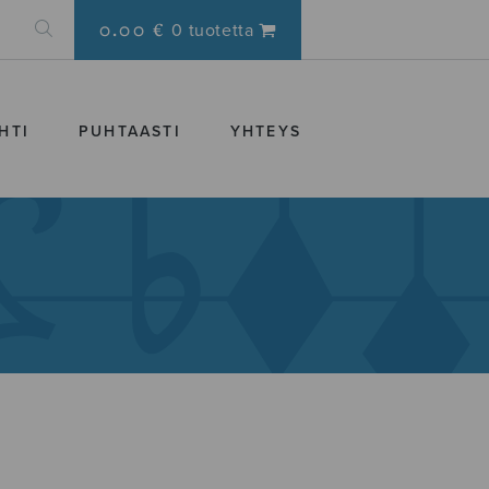
0.00 €
0 tuotetta
HTI
PUHTAASTI
YHTEYS