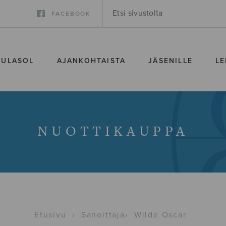
FACEBOOK
SULASOL
AJANKOHTAISTA
JÄSENILLE
LE
NUOTTIKAUPPA
Etusivu
›
Sanoittaja
›
Wilde Oscar