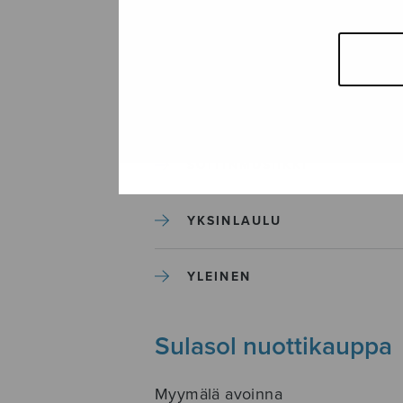
SEKAKUORO
SOITINKOULUT JA OPPAAT
SOITINMUSIIKKI
YKSINLAULU
YLEINEN
Sulasol nuottikauppa
Myymälä avoinna