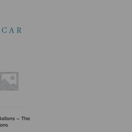
SCAR
Ballons – The
oons