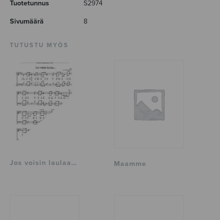
Tuotetunnus
S2974
Sivumäärä
8
TUTUSTU MYÖS
Jos voisin laulaa…
Maamme