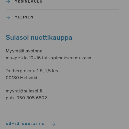
YKSINLAULU
YLEINEN
Sulasol nuottikauppa
Myymälä avoinna
ma–pe klo 10–16 tai sopimuksen mukaan
Tallberginkatu 1 B, 1,5 krs.
00180 Helsinki
myynti@sulasol.fi
puh. 050 305 6502
NÄYTÄ KARTALLA