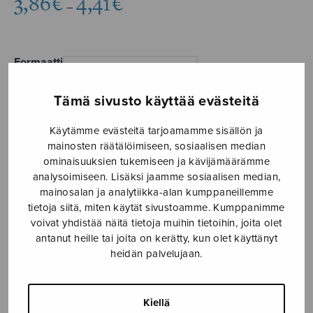
3,86
€
4,41
€
–
3,86€
-
4,41€
Formaatti
Tämä sivusto käyttää evästeitä
Käytämme evästeitä tarjoamamme sisällön ja
L'infinito
mainosten räätälöimiseen, sosiaalisen median
LISÄÄ
määrä
OSTOSKORIIN
ominaisuuksien tukemiseen ja kävijämäärämme
analysoimiseen. Lisäksi jaamme sosiaalisen median,
mainosalan ja analytiikka-alan kumppaneillemme
Tuotetunnus (SKU):
S2974
tietoja siitä, miten käytät sivustoamme. Kumppanimme
voivat yhdistää näitä tietoja muihin tietoihin, joita olet
antanut heille tai joita on kerätty, kun olet käyttänyt
KUVAUS
heidän palvelujaan.
Vancouverin Kamarikuoron ja Kari Turusen tilauksesta.
Kantaesitys Vancouverin Kamarikuoro, joht. Kari
Turunen.
Kiellä