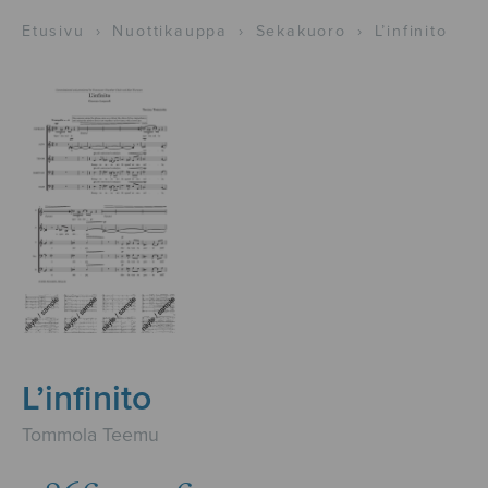
Etusivu
›
Nuottikauppa
›
Sekakuoro
›
L’infinito
L’infinito
Tommola Teemu
Hintaluokka: