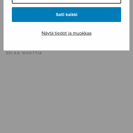
Sävellysvuosi 2020. Kesto 4’30”
Salli kaikki
ISMN 979-0-55013-974-9
Näytä tiedot ja muokkaa
Vaikeusaste ***
SELAA NUOTTIA