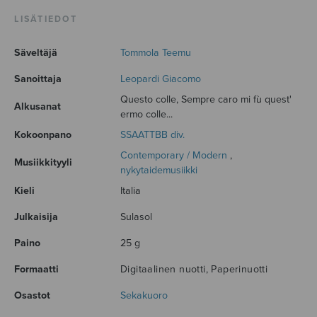
LISÄTIEDOT
Säveltäjä
Tommola Teemu
Sanoittaja
Leopardi Giacomo
Questo colle, Sempre caro mi fù quest'
Alkusanat
ermo colle...
Kokoonpano
SSAATTBB div.
Contemporary / Modern
,
Musiikkityyli
nykytaidemusiikki
Kieli
Italia
Julkaisija
Sulasol
Paino
25 g
Formaatti
Digitaalinen nuotti, Paperinuotti
Osastot
Sekakuoro