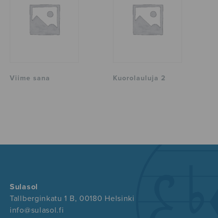
Viime sana
Kuorolauluja 2
Sulasol
Tallberginkatu 1 B, 00180 Helsinki
info@sulasol.fi