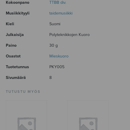
Kokoonpano
TTBB div.
Musiikkityyli
taidemusiikki
Kieli
Suomi
Julkaisija
Polyteknikkojen Kuoro
Paino
30 g
Osastot
Mieskuoro
Tuotetunnus
PKY005
Sivumäärä
8
TUTUSTU MYÖS