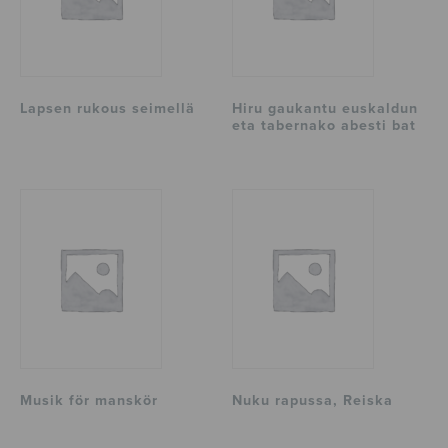
Lapsen rukous seimellä
Hiru gaukantu euskaldun
eta tabernako abesti bat
Musik för manskör
Nuku rapussa, Reiska