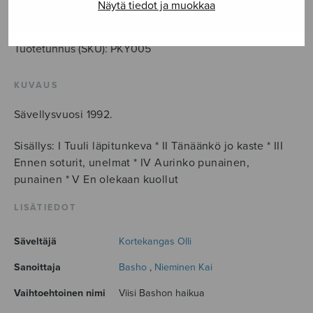
Näytä tiedot ja muokkaa
LISÄÄ OSTOSKORIIN
Tuotetunnus (SKU):
PKY005
KUVAUS
Sävellysvuosi 1992.
Sisällys: I Tuuli läpitunkeva * II Tänäänkö jo kaste * III
Ennen soturit, unelmat * IV Aurinko punainen,
punainen * V En olekaan kuollut
LISÄTIEDOT
Säveltäjä
Kortekangas Olli
Sanoittaja
Basho
,
Nieminen Kai
Vaihtoehtoinen nimi
Viisi Bashon haikua