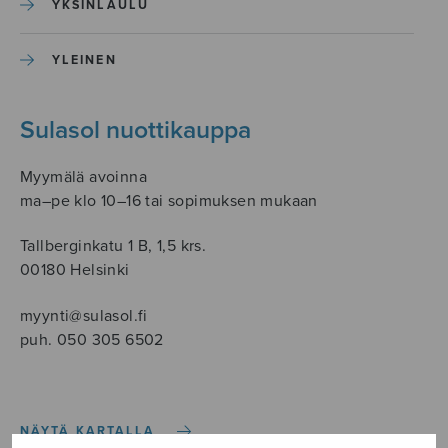
YKSINLAULU
YLEINEN
Sulasol nuottikauppa
Myymälä avoinna
ma–pe klo 10–16 tai sopimuksen mukaan
Tallberginkatu 1 B, 1,5 krs.
00180 Helsinki
myynti@sulasol.fi
puh. 050 305 6502
NÄYTÄ KARTALLA