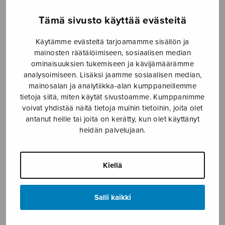
Etusivu
›
Nuottikauppa
›
Mieskuoro
›
Matkalla
Tämä sivusto käyttää evästeitä
Käytämme evästeitä tarjoamamme sisällön ja
mainosten räätälöimiseen, sosiaalisen median
ominaisuuksien tukemiseen ja kävijämäärämme
analysoimiseen. Lisäksi jaamme sosiaalisen median,
mainosalan ja analytiikka-alan kumppaneillemme
tietoja siitä, miten käytät sivustoamme. Kumppanimme
voivat yhdistää näitä tietoja muihin tietoihin, joita olet
antanut heille tai joita on kerätty, kun olet käyttänyt
Matkalla
heidän palvelujaan.
Kortekangas Olli
Kiellä
4,25
€
Salli kaikki
Matkalla
määrä