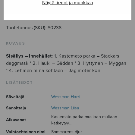
eläimiä
Näytä tiedot ja muokkaa
määrä
LISÄÄ OSTOSKORIIN
Tuotetunnus (SKU):
S0238
KUVAUS
Sisällys – Innehållet:
1. Kastemato parka – Stackars
daggmask * 2. Hauki – Gäddan * 3. Hyttynen – Myggan
* 4. Lehmän minä kohtaan – Jag möter kon
LISÄTIEDOT
Säveltäjä
Wessman Harri
Sanoittaja
Wessman Liisa
Kastemato parka mustaan multaan
Alkusanat
kätkeytyy...
Vaihtoehtoinen nimi
Sommarens djur