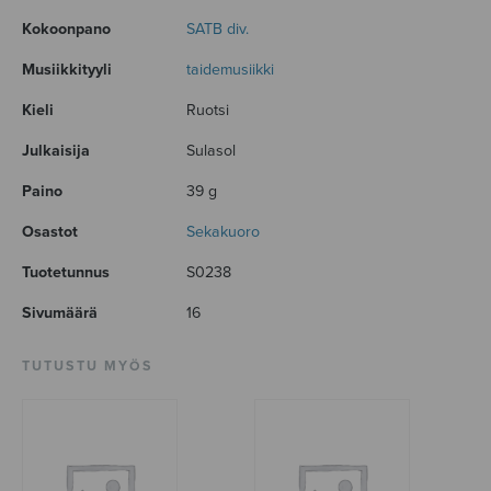
Kokoonpano
SATB div.
Musiikkityyli
taidemusiikki
Kieli
Ruotsi
Julkaisija
Sulasol
Paino
39 g
Osastot
Sekakuoro
Tuotetunnus
S0238
Sivumäärä
16
TUTUSTU MYÖS