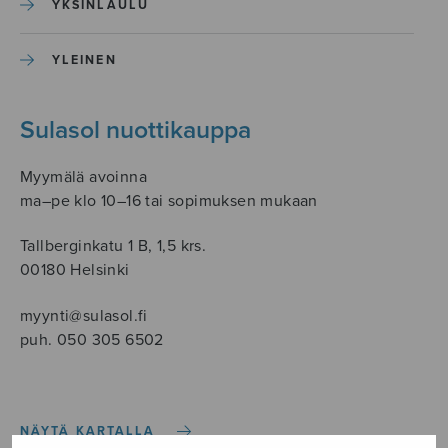
YKSINLAULU
YLEINEN
Sulasol nuottikauppa
Myymälä avoinna
ma–pe klo 10–16 tai sopimuksen mukaan
Tallberginkatu 1 B, 1,5 krs.
00180 Helsinki
myynti@sulasol.fi
puh. 050 305 6502
NÄYTÄ KARTALLA