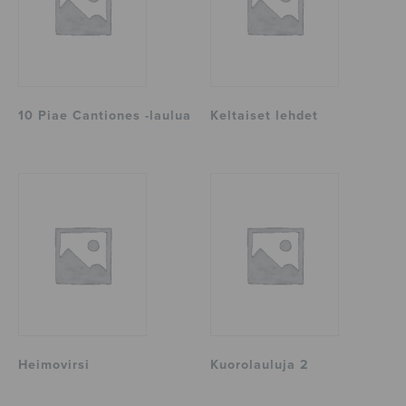
10 Piae Cantiones -laulua
Keltaiset lehdet
Heimovirsi
Kuorolauluja 2