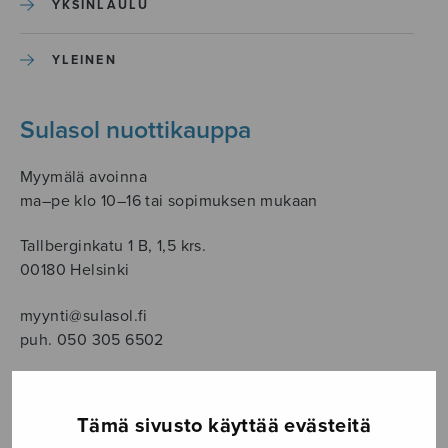
YKSINLAULU
YLEINEN
Sulasol nuottikauppa
Myymälä avoinna
ma–pe klo 10–16 tai sopimuksen mukaan
Tallberginkatu 1 B, 1,5 krs.
00180 Helsinki
myynti@sulasol.fi
puh. 050 305 6502
Tämä sivusto käyttää evästeitä
NÄYTÄ KARTALLA