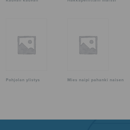
Kauvan kauvan
Hakkapeliittain marssi
Pohjolan ylistys
Mies naipi pahanki naisen