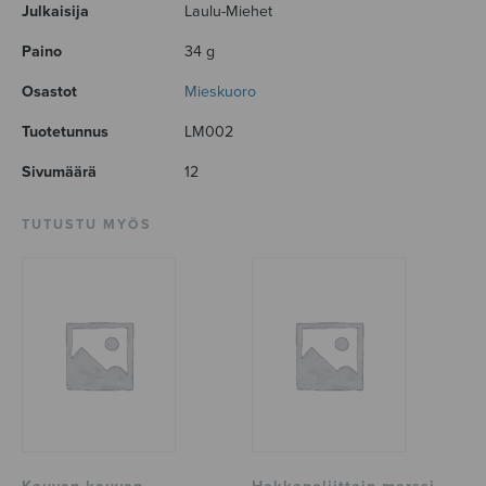
Julkaisija
Laulu-Miehet
Paino
34 g
Osastot
Mieskuoro
Tuotetunnus
LM002
Sivumäärä
12
TUTUSTU MYÖS