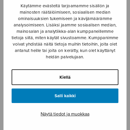
Käytämme evästeitä tarjoamamme sisällön ja
Etusivu
›
Nuottikauppa
›
Mieskuoro
›
Havis
mainosten räätälöimiseen, sosiaalisen median
Amanda
ominaisuuksien tukemiseen ja kävijämäärämme
analysoimiseen. Lisäksi jaamme sosiaalisen median,
mainosalan ja analytiikka-alan kumppaneillemme
tietoja siitä, miten käytät sivustoamme. Kumppanimme
voivat yhdistää näitä tietoja muihin tietoihin, joita olet
antanut heille tai joita on kerätty, kun olet käyttänyt
heidän palvelujaan.
Kiellä
Havis Amanda
Kyllönen Timo-Juhani
Salli kaikki
3,14
€
Näytä tiedot ja muokkaa
Havis