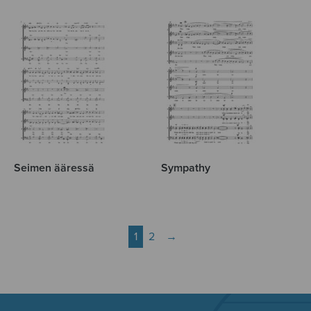
Seimen ääressä
Sympathy
1
2
→