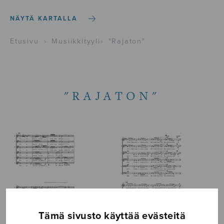
NÄYTÄ KARTALLA
Etusivu
›
Musiikkityyli
›
"Rajaton"
"RAJATON"
Tämä sivusto käyttää evästeitä