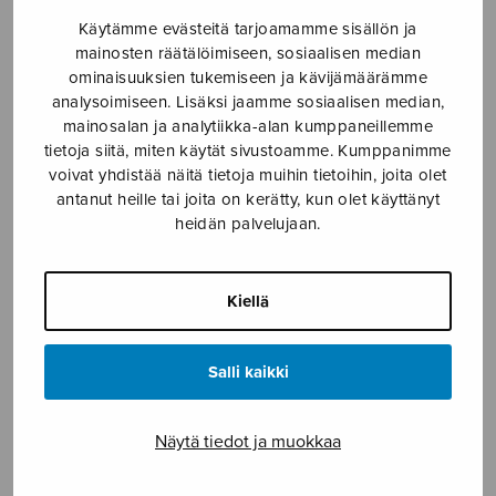
Käytämme evästeitä tarjoamamme sisällön ja
Butterfly (sssaaa-versio)
Enkelit
mainosten räätälöimiseen, sosiaalisen median
ominaisuuksien tukemiseen ja kävijämäärämme
analysoimiseen. Lisäksi jaamme sosiaalisen median,
mainosalan ja analytiikka-alan kumppaneillemme
tietoja siitä, miten käytät sivustoamme. Kumppanimme
voivat yhdistää näitä tietoja muihin tietoihin, joita olet
antanut heille tai joita on kerätty, kun olet käyttänyt
heidän palvelujaan.
Kiellä
Heinillä härkien kaukalon
Hoosianna
Salli kaikki
Näytä tiedot ja muokkaa