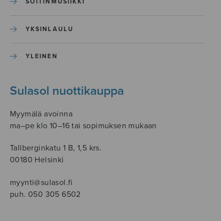
SOITINMUSIIKKI
YKSINLAULU
YLEINEN
Sulasol nuottikauppa
Myymälä avoinna
ma–pe klo 10–16 tai sopimuksen mukaan
Tallberginkatu 1 B, 1,5 krs.
00180 Helsinki
myynti@sulasol.fi
puh. 050 305 6502