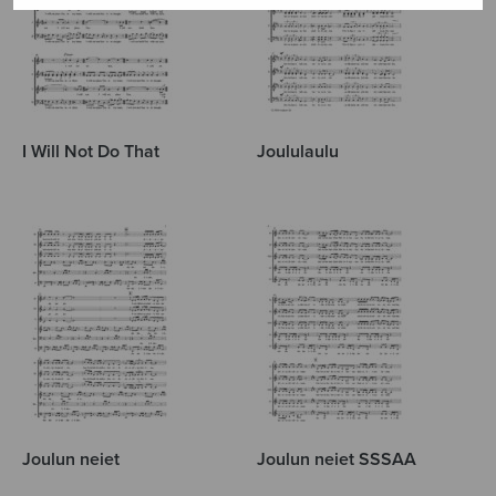
I Will Not Do That
Joululaulu
Joulun neiet
Joulun neiet SSSAA