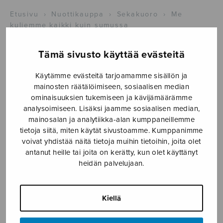
Etusivu
›
Nuottikauppa
›
Sekakuoro
›
Me
kuljemme kaikki kuin sumussa
Tämä sivusto käyttää evästeitä
Käytämme evästeitä tarjoamamme sisällön ja
mainosten räätälöimiseen, sosiaalisen median
ominaisuuksien tukemiseen ja kävijämäärämme
analysoimiseen. Lisäksi jaamme sosiaalisen median,
mainosalan ja analytiikka-alan kumppaneillemme
tietoja siitä, miten käytät sivustoamme. Kumppanimme
voivat yhdistää näitä tietoja muihin tietoihin, joita olet
antanut heille tai joita on kerätty, kun olet käyttänyt
heidän palvelujaan.
Me kuljemme
kaikki kuin
Kiellä
sumussa