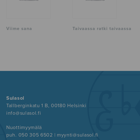
Viime sana
Taivaassa ratki taivaassa
Sulasol
Tallberginkatu 1 B, 00180 Helsinki
info@sulasol.fi
Nuottimyymälä
puh. 050 305 6502 | myynti@sulasol.fi