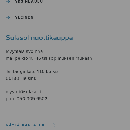
YKSINLAULU
YLEINEN
Sulasol nuottikauppa
Myymälä avoinna
ma–pe klo 10–16 tai sopimuksen mukaan
Tallberginkatu 1 B, 1,5 krs.
00180 Helsinki
myynti@sulasol.fi
puh. 050 305 6502
NÄYTÄ KARTALLA