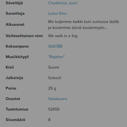
Säveltäjä
Chydenius Jussi
Sanoittaja
Leino Eino
Me kuljemme kaikki kuin sumussa täällä
Alkusanat
ja kuulemme ääniä kuutamoyön...
Vaihtoehtoinen nimi
We walk in a fog
Kokoonpano
SSATBB
Musiikkityyli
"Rajaton"
Kieli
Suomi
Julkaisija
Sulasol
Paino
25 g
Osastot
Sekakuoro
Tuotetunnus
S2655
Sivumäärä
8