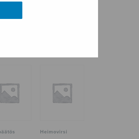
npäätös
Heimovirsi