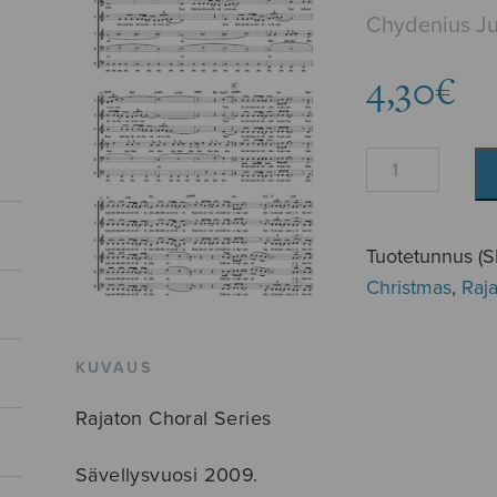
Chydenius Ju
4,30
€
Kuu
hohtaa
määrä
Tuotetunnus (
Christmas
,
Raj
KUVAUS
Rajaton Choral Series
Sävellysvuosi 2009.