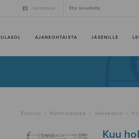
FACEBOOK
SULASOL
AJANKOHTAISTA
JÄSENILLE
LE
Etusivu
›
Nuottikauppa
›
Sekakuoro
›
Ku
Kuu ho