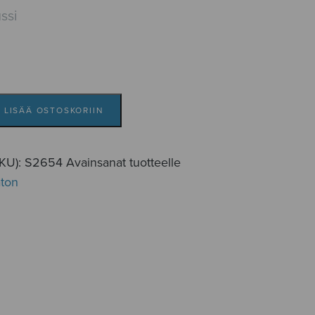
ssi
LISÄÄ OSTOSKORIIN
SKU):
S2654
Avainsanat tuotteelle
aton