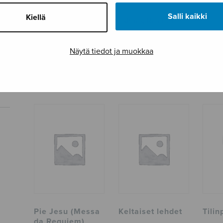
Osastot
Sekakuoro
Salli kaikki
Kiellä
Tagit
Christmas
,
Rajaton
Tuotetunnus
S2654
Näytä tiedot ja muokkaa
Sivumäärä
4
TUTUSTU MYÖS
Pie Jesu (Messa
Keltaiset lehdet
Tili
da Requiem)