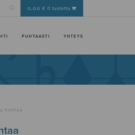
0.00 €
0 tuotetta
HTI
PUHTAASTI
YHTEYS
u hohtaa
htaa