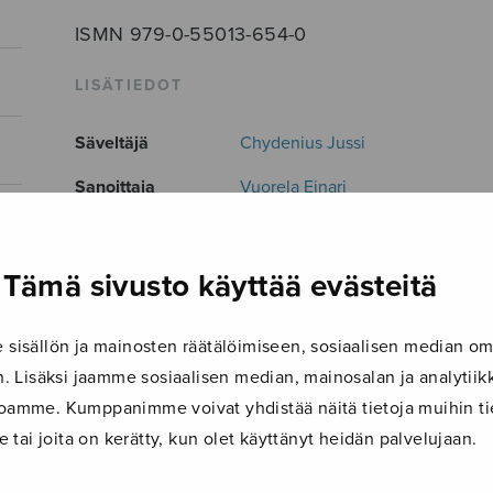
ISMN 979-0-55013-654-0
LISÄTIEDOT
Säveltäjä
Chydenius Jussi
Sanoittaja
Vuorela Einari
Alkusanat
Kuu hohtaa äänetönnä valoaan kui
Kokoonpano
SSATBB
Tämä sivusto käyttää evästeitä
Musiikkityyli
"Rajaton"
,
Christmas
isällön ja mainosten räätälöimiseen, sosiaalisen median om
Kieli
Suomi
 Lisäksi jaamme sosiaalisen median, mainosalan ja analyti
Julkaisija
Sulasol
ustoamme. Kumppanimme voivat yhdistää näitä tietoja muihin tie
le tai joita on kerätty, kun olet käyttänyt heidän palvelujaan.
Paino
13 g