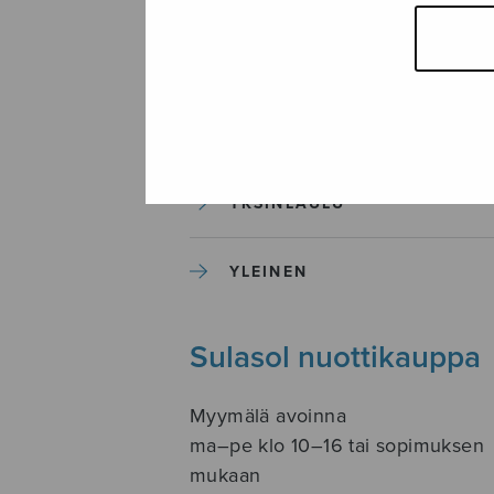
SOITINKOULUT JA OPPAAT
SOITINMUSIIKKI
YKSINLAULU
YLEINEN
Sulasol nuottikauppa
Myymälä avoinna
ma–pe klo 10–16 tai sopimuksen
mukaan