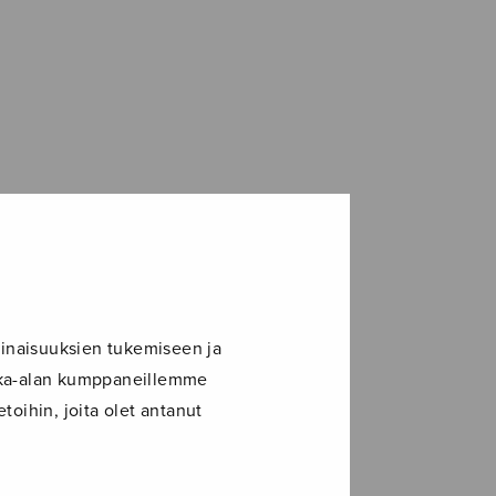
n tallilyhty pojan unisen...
inaisuuksien tukemiseen ja
ikka-alan kumppaneillemme
toihin, joita olet antanut