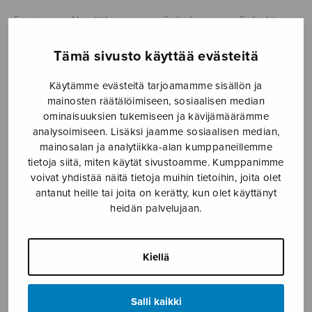
Etusivu
›
Nuottikauppa
›
Sekakuoro
›
Enkelit
Tämä sivusto käyttää evästeitä
Käytämme evästeitä tarjoamamme sisällön ja
mainosten räätälöimiseen, sosiaalisen median
ominaisuuksien tukemiseen ja kävijämäärämme
analysoimiseen. Lisäksi jaamme sosiaalisen median,
mainosalan ja analytiikka-alan kumppaneillemme
tietoja siitä, miten käytät sivustoamme. Kumppanimme
voivat yhdistää näitä tietoja muihin tietoihin, joita olet
antanut heille tai joita on kerätty, kun olet käyttänyt
heidän palvelujaan.
Enkelit
Chydenius Jussi
Kiellä
5,25
€
Salli kaikki