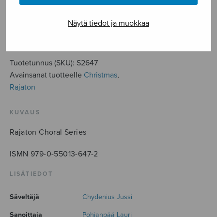
Enkelit
määrä
Näytä tiedot ja muokkaa
LISÄÄ OSTOSKORIIN
Tuotetunnus (SKU):
S2647
Avainsanat tuotteelle
Christmas
,
Rajaton
KUVAUS
Rajaton Choral Series
ISMN 979-0-55013-647-2
LISÄTIEDOT
Säveltäjä
Chydenius Jussi
Sanoittaja
Pohjanpää Lauri