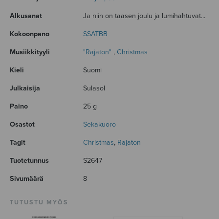
Alkusanat
Ja niin on taasen joulu ja lumihahtuvat...
Kokoonpano
SSATBB
Musiikkityyli
"Rajaton"
,
Christmas
Kieli
Suomi
Julkaisija
Sulasol
Paino
25 g
Osastot
Sekakuoro
Tagit
Christmas
,
Rajaton
Tuotetunnus
S2647
Sivumäärä
8
TUTUSTU MYÖS