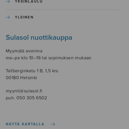
YKSINLAULU
YLEINEN
Sulasol nuottikauppa
Myymälä avoinna
ma–pe klo 10–16 tai sopimuksen mukaan
Tallberginkatu 1 B, 1,5 krs.
00180 Helsinki
myynti@sulasol.fi
puh. 050 305 6502
NÄYTÄ KARTALLA