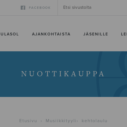
FACEBOOK
SULASOL
AJANKOHTAISTA
JÄSENILLE
LE
NUOTTIKAUPPA
Etusivu
›
Musiikkityyli
›
kehtolaulu