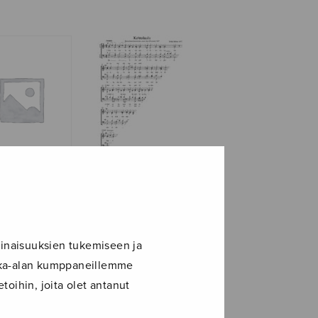
Kehtolaulu, satb
olaulu
utaan,
taan)
inaisuuksien tukemiseen ja
ikka-alan kumppaneillemme
toihin, joita olet antanut