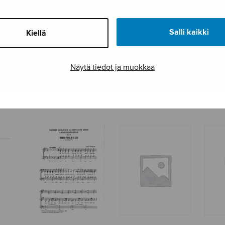
Salli kaikki
Kiellä
Näytä tiedot ja muokkaa
Kehtolaulu, ttbb
Kuka nukkuu
Lapse
tuutussasi