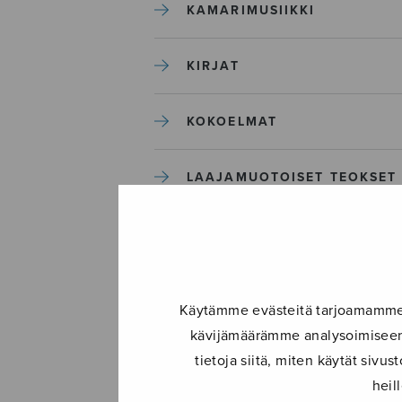
KAMARIMUSIIKKI
KIRJAT
KOKOELMAT
LAAJAMUOTOISET TEOKSET
LASTENMUSIIKKI
MIESKUORO
Käytämme evästeitä tarjoamamme s
kävijämäärämme analysoimiseen.
MUUT
tietoja siitä, miten käytät siv
heil
NÄYTTÄMÖTEOKSET