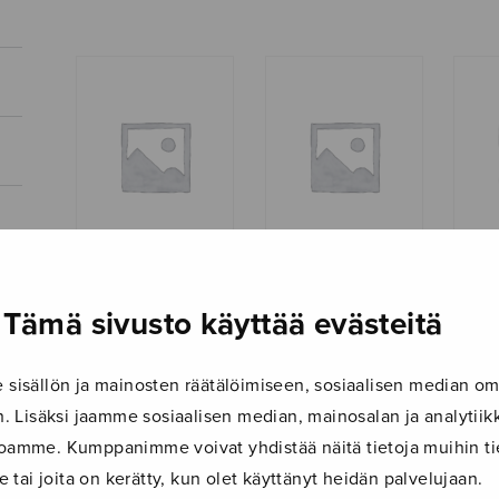
Kehtolaulu
Kehtolaulu
Keht
Tämä sivusto käyttää evästeitä
(A.Merikanto)
(Nuk
nuku
isällön ja mainosten räätälöimiseen, sosiaalisen median om
 Lisäksi jaamme sosiaalisen median, mainosalan ja analyti
ustoamme. Kumppanimme voivat yhdistää näitä tietoja muihin tie
le tai joita on kerätty, kun olet käyttänyt heidän palvelujaan.