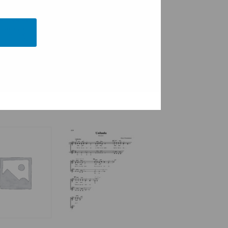
lleni
Tuutulaulu