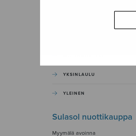
SEKAKUORO
SOITINKOULUT JA OPPAAT
SOITINMUSIIKKI
YKSINLAULU
YLEINEN
Sulasol nuottikauppa
Myymälä avoinna