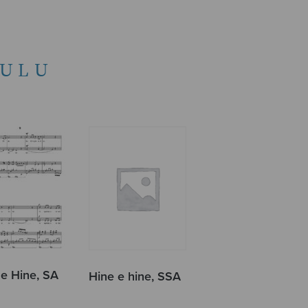
ULU
 e Hine, SA
Hine e hine, SSA