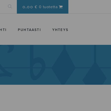
0.00 €
0 tuotetta
HTI
PUHTAASTI
YHTEYS