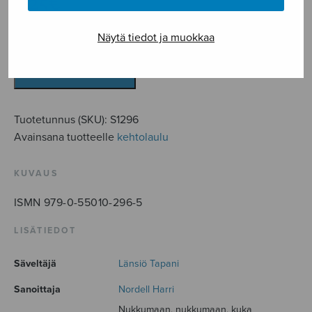
5,25
€
Näytä tiedot ja muokkaa
Kehtolaulu
(Nukutaan,
nukutaan)
LISÄÄ OSTOSKORIIN
määrä
Tuotetunnus (SKU):
S1296
Avainsana tuotteelle
kehtolaulu
KUVAUS
ISMN 979-0-55010-296-5
LISÄTIEDOT
Säveltäjä
Länsiö Tapani
Sanoittaja
Nordell Harri
Nukkumaan, nukkumaan, kuka