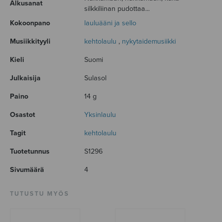
Alkusanat
silkkiliinan pudottaa...
Kokoonpano
lauluääni ja sello
Musiikkityyli
kehtolaulu
,
nykytaidemusiikki
Kieli
Suomi
Julkaisija
Sulasol
Paino
14 g
Osastot
Yksinlaulu
Tagit
kehtolaulu
Tuotetunnus
S1296
Sivumäärä
4
TUTUSTU MYÖS