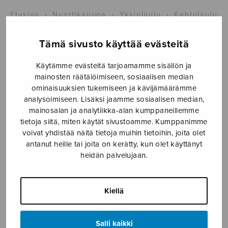
Etusivu
›
Nuottikauppa
›
Yksinlaulu
›
Kehtolaulu
(Nukutaan, nukutaan)
Tämä sivusto käyttää evästeitä
Käytämme evästeitä tarjoamamme sisällön ja
mainosten räätälöimiseen, sosiaalisen median
ominaisuuksien tukemiseen ja kävijämäärämme
analysoimiseen. Lisäksi jaamme sosiaalisen median,
mainosalan ja analytiikka-alan kumppaneillemme
tietoja siitä, miten käytät sivustoamme. Kumppanimme
voivat yhdistää näitä tietoja muihin tietoihin, joita olet
Kehtolaulu
antanut heille tai joita on kerätty, kun olet käyttänyt
heidän palvelujaan.
(Nukutaan,
nukutaan)
Kiellä
Länsiö Tapani
Salli kaikki