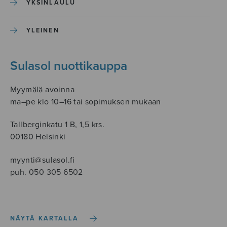
YKSINLAULU
YLEINEN
Sulasol nuottikauppa
Myymälä avoinna
ma–pe klo 10–16 tai sopimuksen mukaan
Tallberginkatu 1 B, 1,5 krs.
00180 Helsinki
myynti@sulasol.fi
puh. 050 305 6502
NÄYTÄ KARTALLA