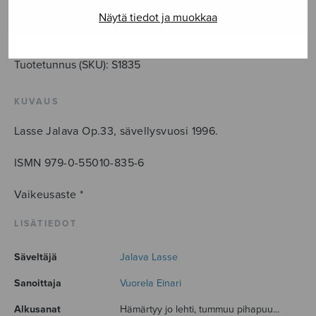
määrä
Näytä tiedot ja muokkaa
LISÄÄ OSTOSKORIIN
Tuotetunnus (SKU):
S1835
KUVAUS
Lasse Jalava Op.33, sävellysvuosi 1996.
ISMN 979-0-55010-835-6
Vaikeusaste *
LISÄTIEDOT
Säveltäjä
Jalava Lasse
Sanoittaja
Vuorela Einari
Alkusanat
Hämärtyy jo lehti, tummuu pihapuu...