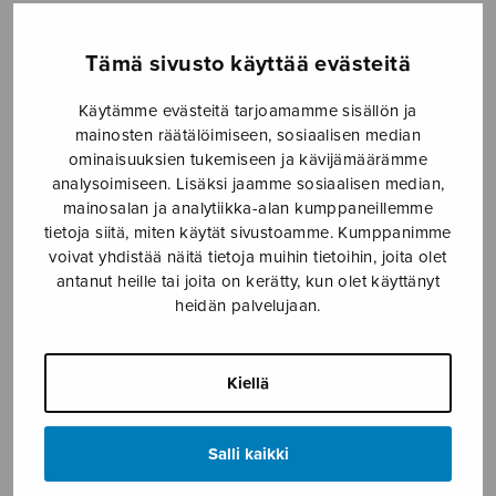
Etusivu
›
Nuottikauppa
›
Diskanttikuoro
›
Kehtolaulu
Tämä sivusto käyttää evästeitä
Käytämme evästeitä tarjoamamme sisällön ja
mainosten räätälöimiseen, sosiaalisen median
ominaisuuksien tukemiseen ja kävijämäärämme
analysoimiseen. Lisäksi jaamme sosiaalisen median,
mainosalan ja analytiikka-alan kumppaneillemme
tietoja siitä, miten käytät sivustoamme. Kumppanimme
voivat yhdistää näitä tietoja muihin tietoihin, joita olet
antanut heille tai joita on kerätty, kun olet käyttänyt
Kehtolaulu
heidän palvelujaan.
Jalava Lasse
Kiellä
4,30
€
Salli kaikki
Kehtolaulu