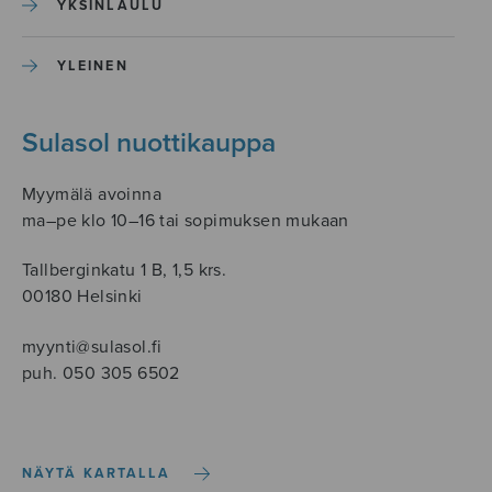
YKSINLAULU
YLEINEN
Sulasol nuottikauppa
Myymälä avoinna
ma–pe klo 10–16 tai sopimuksen mukaan
Tallberginkatu 1 B, 1,5 krs.
00180 Helsinki
myynti@sulasol.fi
puh. 050 305 6502
NÄYTÄ KARTALLA