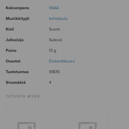
Kokoonpano
SSAA
Musiikkityyli
kehtolaulu
Kieli
Suomi
Julkaisija
Sulasol
Paino
13 g
Osastot
Diskanttikuoro
Tuotetunnus
S1835
Sivumäärä
4
TUTUSTU MYÖS