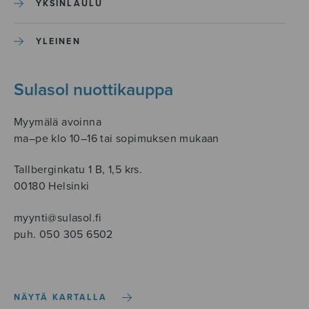
YKSINLAULU
YLEINEN
Sulasol nuottikauppa
Myymälä avoinna
ma–pe klo 10–16 tai sopimuksen mukaan
Tallberginkatu 1 B, 1,5 krs.
00180 Helsinki
myynti@sulasol.fi
puh. 050 305 6502
NÄYTÄ KARTALLA