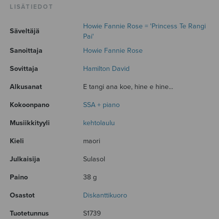
LISÄTIEDOT
Howie Fannie Rose = 'Princess Te Rangi
Säveltäjä
Pai'
Sanoittaja
Howie Fannie Rose
Sovittaja
Hamilton David
Alkusanat
E tangi ana koe, hine e hine...
Kokoonpano
SSA + piano
Musiikkityyli
kehtolaulu
Kieli
maori
Julkaisija
Sulasol
Paino
38 g
Osastot
Diskanttikuoro
Tuotetunnus
S1739