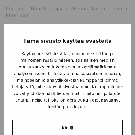
Etusivu
›
Nuottikauppa
›
Diskanttikuoro
›
Hine e
hine, SSA
Tämä sivusto käyttää evästeitä
Käytämme evästeitä tarjoamamme sisällön ja
mainosten räätälöimiseen, sosiaalisen median
ominaisuuksien tukemiseen ja kävijämäärämme
analysoimiseen. Lisäksi jaamme sosiaalisen median,
mainosalan ja analytiikka-alan kumppaneillemme
Hine e hine, SSA
tietoja siitä, miten käytät sivustoamme. Kumppanimme
voivat yhdistää näitä tietoja muihin tietoihin, joita olet
Howie Fannie Rose = 'Princess
antanut heille tai joita on kerätty, kun olet käyttänyt
Te Rangi Pai'
heidän palvelujaan.
6,40
€
Kiellä