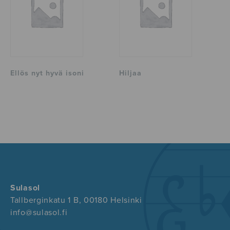
Ellös nyt hyvä isoni
Hiljaa
Sulasol
Tallberginkatu 1 B, 00180 Helsinki
info@sulasol.fi