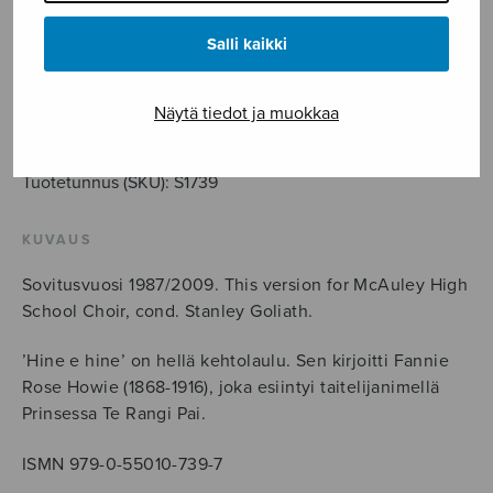
Tyttäreni
Salli kaikki
Hine
e
Näytä tiedot ja muokkaa
hine,
LISÄÄ OSTOSKORIIN
SSA
määrä
Tuotetunnus (SKU):
S1739
KUVAUS
Sovitusvuosi 1987/2009. This version for McAuley High
School Choir, cond. Stanley Goliath.
’Hine e hine’ on hellä kehtolaulu. Sen kirjoitti Fannie
Rose Howie (1868-1916), joka esiintyi taitelijanimellä
Prinsessa Te Rangi Pai.
ISMN 979-0-55010-739-7