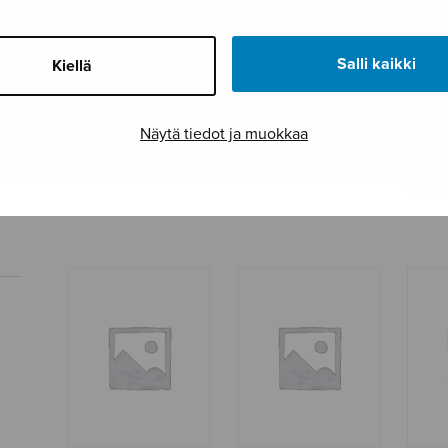
Salli kaikki
Kiellä
Näytä tiedot ja muokkaa
Joulu
Ekstaasi
Elän – kuolen
Weih