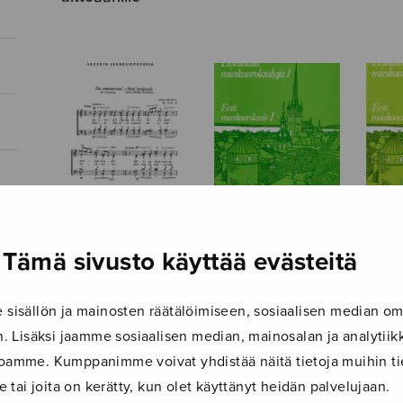
Tämä sivusto käyttää evästeitä
Du sommarvind
Eestiläisiä
Eesti
mieskuorolauluja
mies
I
II
isällön ja mainosten räätälöimiseen, sosiaalisen median om
 Lisäksi jaamme sosiaalisen median, mainosalan ja analyti
ustoamme. Kumppanimme voivat yhdistää näitä tietoja muihin tie
le tai joita on kerätty, kun olet käyttänyt heidän palvelujaan.