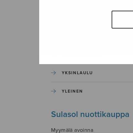
SEKAKUORO
SOITINKOULUT JA OPPAAT
SOITINMUSIIKKI
YKSINLAULU
YLEINEN
Sulasol nuottikauppa
Myymälä avoinna