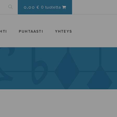
0.00 €
0 tuotetta
HTI
PUHTAASTI
YHTEYS