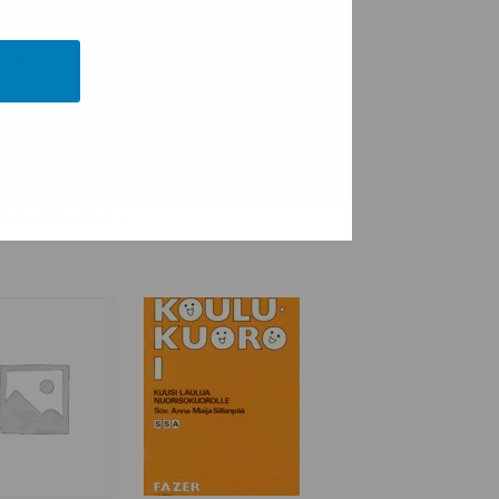
kantaatti –
Kaksi motettia
nachtskantate