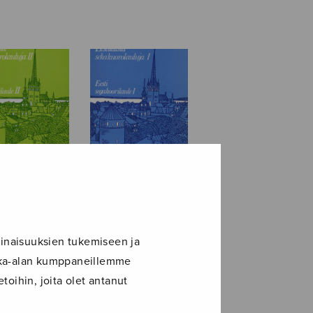
läisiä
Eestiläisiä
kuorolauluja
sekakuorolauluja
I
inaisuuksien tukemiseen ja
ikka-alan kumppaneillemme
toihin, joita olet antanut