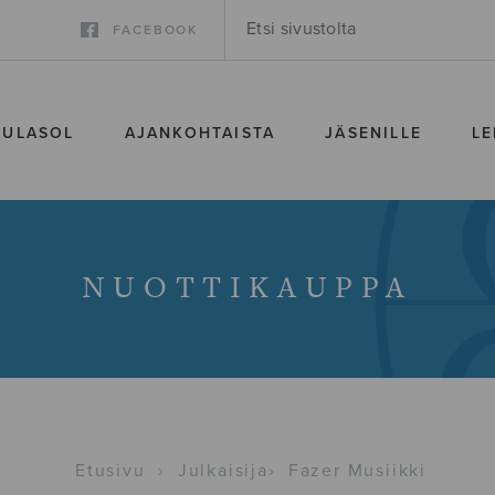
FACEBOOK
SULASOL
AJANKOHTAISTA
JÄSENILLE
LE
NUOTTIKAUPPA
Etusivu
›
Julkaisija
›
Fazer Musiikki