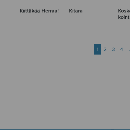
Kiittäkää Herraa!
Kitara
Kosk
koin
1
2
3
4