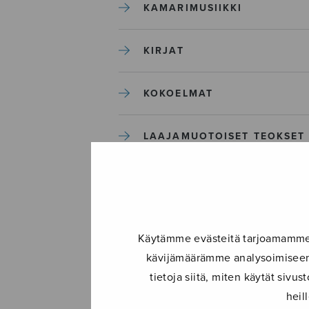
KAMARIMUSIIKKI
KIRJAT
KOKOELMAT
LAAJAMUOTOISET TEOKSET
LASTENMUSIIKKI
MIESKUORO
Käytämme evästeitä tarjoamamme s
kävijämäärämme analysoimiseen.
MUUT
tietoja siitä, miten käytät siv
heil
NÄYTTÄMÖTEOKSET