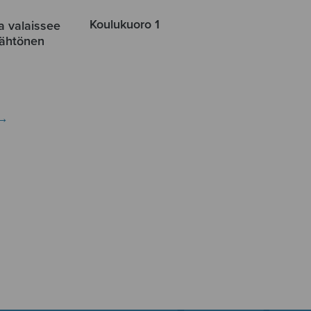
Koulukuoro 1
a valaissee
tähtönen
→