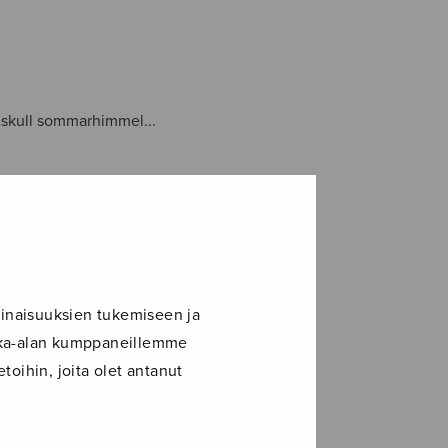
n skull sommarhimmel...
inaisuuksien tukemiseen ja
ikka-alan kumppaneillemme
toihin, joita olet antanut