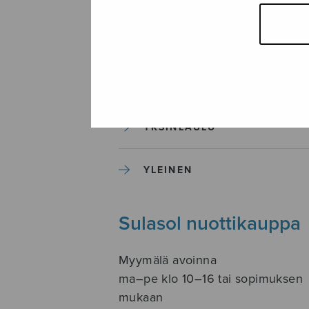
SOITINKOULUT JA OPPAAT
SOITINMUSIIKKI
YKSINLAULU
YLEINEN
Sulasol nuottikauppa
Myymälä avoinna
ma–pe klo 10–16 tai sopimuksen
mukaan