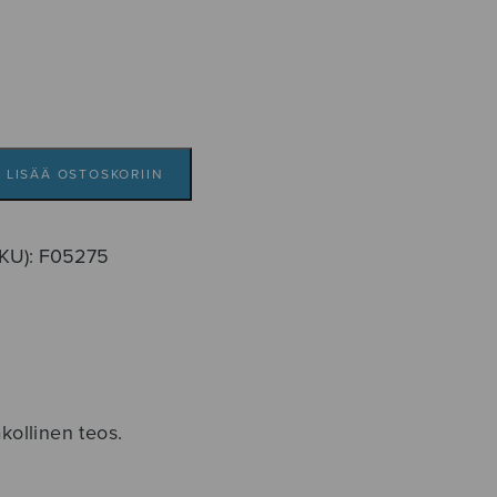
LISÄÄ OSTOSKORIIN
SKU):
F05275
kollinen teos.