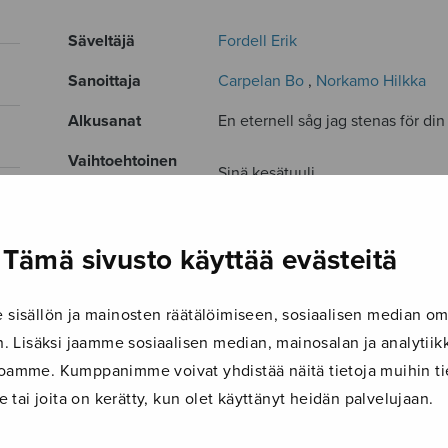
Säveltäjä
Fordell Erik
Sanoittaja
Carpelan Bo
,
Norkamo Hilkka
Alkusanat
En eternell såg jag stenas för di
Vaihtoehtoinen
Sinä kesätuuli
nimi
Kokoonpano
SATB
Tämä sivusto käyttää evästeitä
Musiikkityyli
classic
Kieli
ruotsi / suomi
isällön ja mainosten räätälöimiseen, sosiaalisen median om
 Lisäksi jaamme sosiaalisen median, mainosalan ja analyti
Julkaisija
Fazer Musiikki
ustoamme. Kumppanimme voivat yhdistää näitä tietoja muihin tie
Paino
10 g
le tai joita on kerätty, kun olet käyttänyt heidän palvelujaan.
Osastot
Sekakuoro