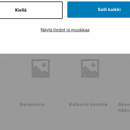
Tuotetunnus
F05275
Salli kaikki
Kiellä
Sivumäärä
2
Näytä tiedot ja muokkaa
TUTUSTU MYÖS
Heimovirsi
Kulkurin kosinta
Aksel
hääv