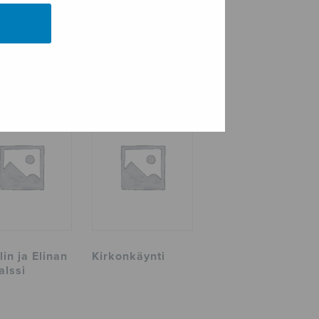
in ja Elinan
Kirkonkäynti
alssi