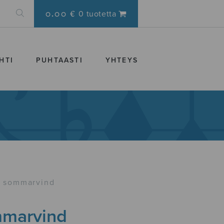
0.00 €
0 tuotetta
HTI
PUHTAASTI
YHTEYS
 sommarvind
marvind