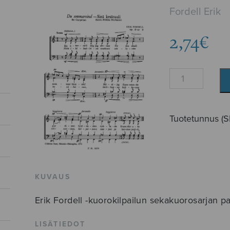
Fordell Erik
2,74
€
Du
sommarvind
määrä
Tuotetunnus (
KUVAUS
Erik Fordell -kuorokilpailun sekakuorosarjan pa
LISÄTIEDOT