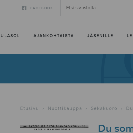
FACEBOOK
SULASOL
AJANKOHTAISTA
JÄSENILLE
LE
Etusivu
›
Nuottikauppa
›
Sekakuoro
›
Du
Du som