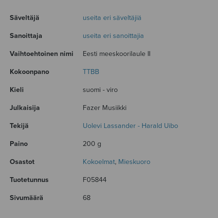
Säveltäjä
useita eri säveltäjiä
Sanoittaja
useita eri sanoittajia
Vaihtoehtoinen nimi
Eesti meeskoorilaule II
Kokoonpano
TTBB
Kieli
suomi - viro
Julkaisija
Fazer Musiikki
Tekijä
Uolevi Lassander - Harald Uibo
Paino
200 g
Osastot
Kokoelmat
,
Mieskuoro
Tuotetunnus
F05844
Sivumäärä
68