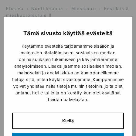
Etusivu
›
Nuottikauppa
›
Mieskuoro
›
Eestiläisiä
mieskuorolauluja II
Tämä sivusto käyttää evästeitä
Käytämme evästeitä tarjoamamme sisällön ja
mainosten räätälöimiseen, sosiaalisen median
ominaisuuksien tukemiseen ja kävijämäärämme
analysoimiseen. Lisäksi jaamme sosiaalisen median,
mainosalan ja analytiikka-alan kumppaneillemme
tietoja siitä, miten käytät sivustoamme. Kumppanimme
voivat yhdistää näitä tietoja muihin tietoihin, joita olet
antanut heille tai joita on kerätty, kun olet käyttänyt
heidän palvelujaan.
Eestiläisiä
mieskuorolauluja
Kiellä
II