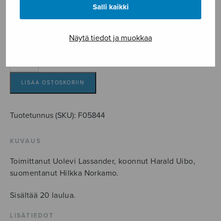
useita eri säveltäjiä
Salli kaikki
7,95
€
Näytä tiedot ja muokkaa
Eestiläisiä
mieskuorolauluja
II
LISÄÄ OSTOSKORIIN
määrä
Tuotetunnus (SKU):
F05844
KUVAUS
Toimittanut Uolevi Lassander, koonnut Harald Uibo,
suomentanut Hilkka Norkamo.
Sisältää 20 laulua.
LISÄTIEDOT