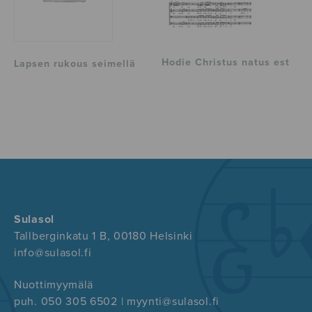
Hodie Christus natus est
Lapsen rukous seimellä
Sulasol
Tallberginkatu 1 B, 00180 Helsinki
info@sulasol.fi
Nuottimyymälä
puh. 050 305 6502 | myynti@sulasol.fi