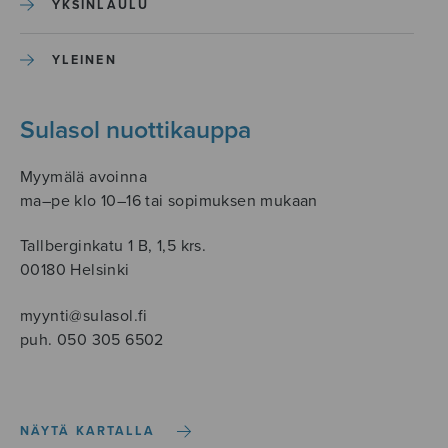
YKSINLAULU
YLEINEN
Sulasol nuottikauppa
Myymälä avoinna
ma–pe klo 10–16 tai sopimuksen mukaan
Tallberginkatu 1 B, 1,5 krs.
00180 Helsinki
myynti@sulasol.fi
puh. 050 305 6502
NÄYTÄ KARTALLA