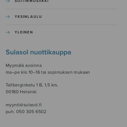
SOITINMUSIIKKI
YKSINLAULU
YLEINEN
Sulasol nuottikauppa
Myymälä avoinna
ma–pe klo 10–16 tai sopimuksen mukaan
Tallberginkatu 1 B, 1,5 krs.
00180 Helsinki
myynti@sulasol.fi
puh. 050 305 6502