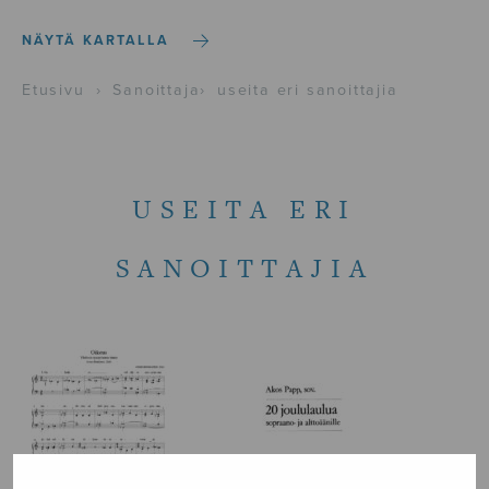
NÄYTÄ KARTALLA
Etusivu
›
Sanoittaja
›
useita eri sanoittajia
USEITA ERI
SANOITTAJIA