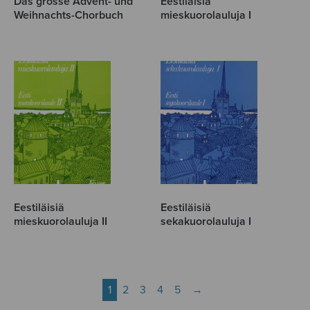
Das grosse Advent- und
Eestiläisiä
Weihnachts-Chorbuch
mieskuorolauluja I
Eestiläisiä
Eestiläisiä
mieskuorolauluja II
sekakuorolauluja I
1
2
3
4
5
→