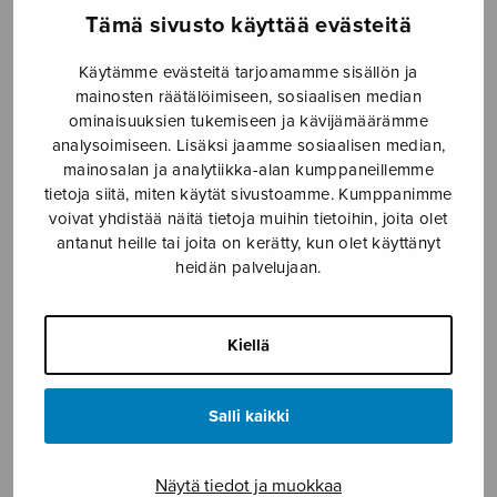
Tämä sivusto käyttää evästeitä
Käytämme evästeitä tarjoamamme sisällön ja
13 Meditaatiota
20 joululaulua sopraano-
mainosten räätälöimiseen, sosiaalisen median
ja alttoäänille
ominaisuuksien tukemiseen ja kävijämäärämme
analysoimiseen. Lisäksi jaamme sosiaalisen median,
mainosalan ja analytiikka-alan kumppaneillemme
tietoja siitä, miten käytät sivustoamme. Kumppanimme
voivat yhdistää näitä tietoja muihin tietoihin, joita olet
antanut heille tai joita on kerätty, kun olet käyttänyt
heidän palvelujaan.
Kiellä
Salli kaikki
6 tankaa menotiellä
5 laulua luonnosta
Näytä tiedot ja muokkaa