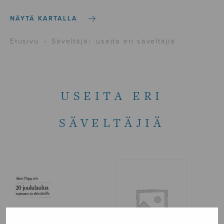
NÄYTÄ KARTALLA
Etusivu
›
Säveltäjä
›
useita eri säveltäjiä
USEITA ERI
SÄVELTÄJIÄ