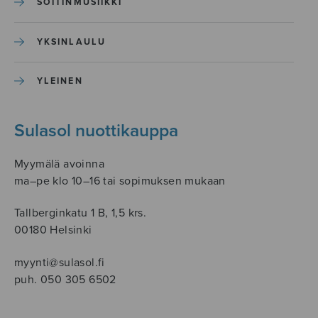
SOITINMUSIIKKI
YKSINLAULU
YLEINEN
Sulasol nuottikauppa
Myymälä avoinna
ma–pe klo 10–16 tai sopimuksen mukaan
Tallberginkatu 1 B, 1,5 krs.
00180 Helsinki
myynti@sulasol.fi
puh. 050 305 6502