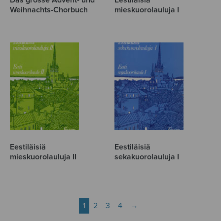
Das grosse Advent- und
Eestiläisiä
Weihnachts-Chorbuch
mieskuorolauluja I
Eestiläisiä
Eestiläisiä
mieskuorolauluja II
sekakuorolauluja I
1
2
3
4
→