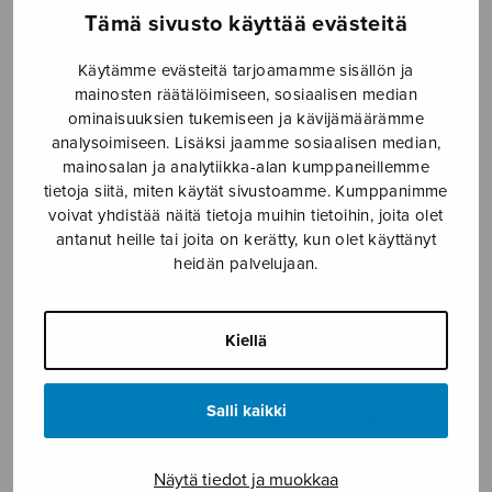
Tämä sivusto käyttää evästeitä
Käytämme evästeitä tarjoamamme sisällön ja
20 joululaulua sopraano-
5 laulua luonnosta
mainosten räätälöimiseen, sosiaalisen median
ja alttoäänille
ominaisuuksien tukemiseen ja kävijämäärämme
analysoimiseen. Lisäksi jaamme sosiaalisen median,
mainosalan ja analytiikka-alan kumppaneillemme
tietoja siitä, miten käytät sivustoamme. Kumppanimme
voivat yhdistää näitä tietoja muihin tietoihin, joita olet
antanut heille tai joita on kerätty, kun olet käyttänyt
heidän palvelujaan.
Kiellä
Salli kaikki
An American Christmas
Carl Fischer Carol Book
Näytä tiedot ja muokkaa