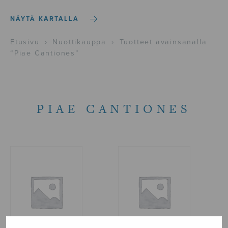
NÄYTÄ KARTALLA
Etusivu
›
Nuottikauppa
›
Tuotteet avainsanalla
“Piae Cantiones”
PIAE CANTIONES