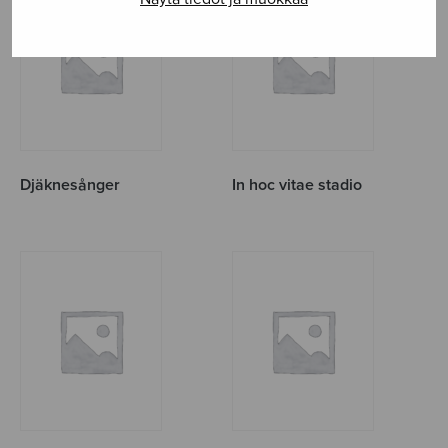
Djäknesånger
In hoc vitae stadio