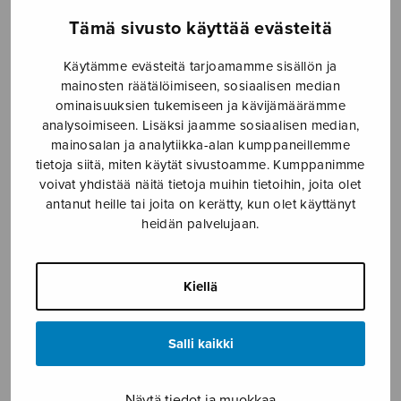
Tämä sivusto käyttää evästeitä
10 Piae Cantiones -laulua
3 laulua naiskuorolle 1
Käytämme evästeitä tarjoamamme sisällön ja
mainosten räätälöimiseen, sosiaalisen median
ominaisuuksien tukemiseen ja kävijämäärämme
analysoimiseen. Lisäksi jaamme sosiaalisen median,
mainosalan ja analytiikka-alan kumppaneillemme
tietoja siitä, miten käytät sivustoamme. Kumppanimme
voivat yhdistää näitä tietoja muihin tietoihin, joita olet
antanut heille tai joita on kerätty, kun olet käyttänyt
heidän palvelujaan.
Kiellä
Alkusoitto ”Kiitosvirret
Convenite
kirkkahimmat”
Salli kaikki
Näytä tiedot ja muokkaa