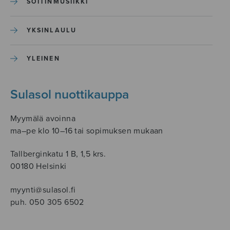
SOITINMUSIIKKI
YKSINLAULU
YLEINEN
Sulasol nuottikauppa
Myymälä avoinna
ma–pe klo 10–16 tai sopimuksen mukaan
Tallberginkatu 1 B, 1,5 krs.
00180 Helsinki
myynti@sulasol.fi
puh. 050 305 6502