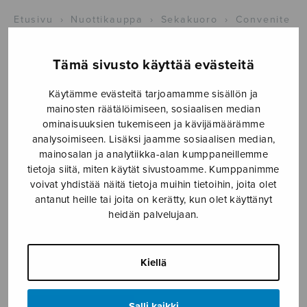
Etusivu
›
Nuottikauppa
›
Sekakuoro
›
Convenite
Tämä sivusto käyttää evästeitä
Käytämme evästeitä tarjoamamme sisällön ja
mainosten räätälöimiseen, sosiaalisen median
ominaisuuksien tukemiseen ja kävijämäärämme
analysoimiseen. Lisäksi jaamme sosiaalisen median,
mainosalan ja analytiikka-alan kumppaneillemme
tietoja siitä, miten käytät sivustoamme. Kumppanimme
Convenite
voivat yhdistää näitä tietoja muihin tietoihin, joita olet
antanut heille tai joita on kerätty, kun olet käyttänyt
Gustafsson Kaj-Erik
heidän palvelujaan.
8,20
€
Kiellä
Convenite
määrä
Salli kaikki