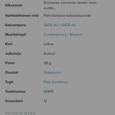
Scholares convenite benter haec
Alkusanat
audite...
Vaihtoehtoinen nimi
Pieni fantasia kaksoiskuorolle
Kokoonpano
SATB div + SATB div
Musiikkityyli
Contemporary / Modern
Kieli
Latina
Julkaisija
Sulasol
Paino
38 g
Osastot
Sekakuoro
Tagit
Piae Cantiones
Tuotetunnus
S0610
Sivumäärä
12
TUTUSTU MYÖS