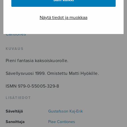
LISÄÄ OSTOSKORIIN
Näytä tiedot ja muokkaa
Tuotetunnus (SKU):
S0610
Avainsana tuotteelle
Piae
Cantiones
KUVAUS
Pieni fantasia kaksoiskuorolle.
Sävellysvuosi 1999. Omistettu Matti Hyökille.
ISMN 979-0-55005-329-8
LISÄTIEDOT
Säveltäjä
Gustafsson Kaj-Erik
Sanoittaja
Piae Cantiones