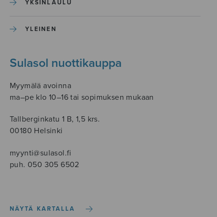
YKSINLAULU
YLEINEN
Sulasol nuottikauppa
Myymälä avoinna
ma–pe klo 10–16 tai sopimuksen mukaan
Tallberginkatu 1 B, 1,5 krs.
00180 Helsinki
myynti@sulasol.fi
puh. 050 305 6502
NÄYTÄ KARTALLA