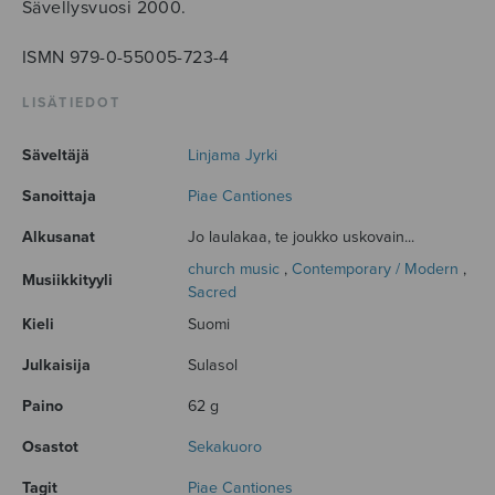
Sävellysvuosi 2000.
ISMN 979-0-55005-723-4
LISÄTIEDOT
Säveltäjä
Linjama Jyrki
Sanoittaja
Piae Cantiones
Alkusanat
Jo laulakaa, te joukko uskovain...
church music
,
Contemporary / Modern
,
Musiikkityyli
Sacred
Kieli
Suomi
Julkaisija
Sulasol
Paino
62 g
Osastot
Sekakuoro
Tagit
Piae Cantiones