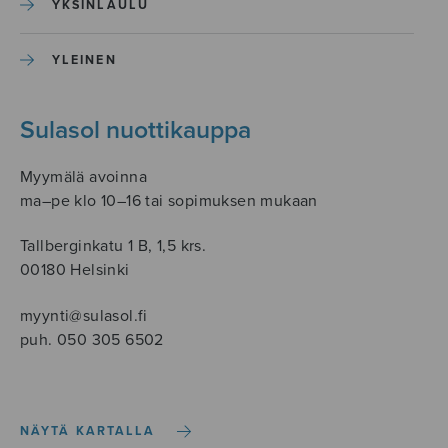
YKSINLAULU
YLEINEN
Sulasol nuottikauppa
Myymälä avoinna
ma–pe klo 10–16 tai sopimuksen mukaan
Tallberginkatu 1 B, 1,5 krs.
00180 Helsinki
myynti@sulasol.fi
puh. 050 305 6502
NÄYTÄ KARTALLA