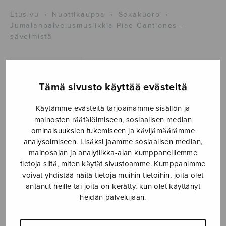
Etusivu
›
Nuottikauppa
›
Sekakuoro
›
Jumalanpalvelusmusiikkia Piae Cantiones -
sävelmistä
Tämä sivusto käyttää evästeitä
Käytämme evästeitä tarjoamamme sisällön ja
mainosten räätälöimiseen, sosiaalisen median
ominaisuuksien tukemiseen ja kävijämäärämme
analysoimiseen. Lisäksi jaamme sosiaalisen median,
Jumalanpalvelusmusiikkia
mainosalan ja analytiikka-alan kumppaneillemme
tietoja siitä, miten käytät sivustoamme. Kumppanimme
Piae Cantiones -
voivat yhdistää näitä tietoja muihin tietoihin, joita olet
antanut heille tai joita on kerätty, kun olet käyttänyt
sävelmistä
heidän palvelujaan.
Linjama Jyrki