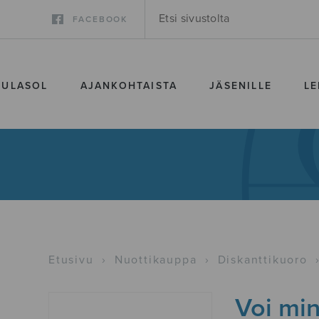
FACEBOOK
SULASOL
AJANKOHTAISTA
JÄSENILLE
LE
Etusivu
›
Nuottikauppa
›
Diskanttikuoro
Voi min