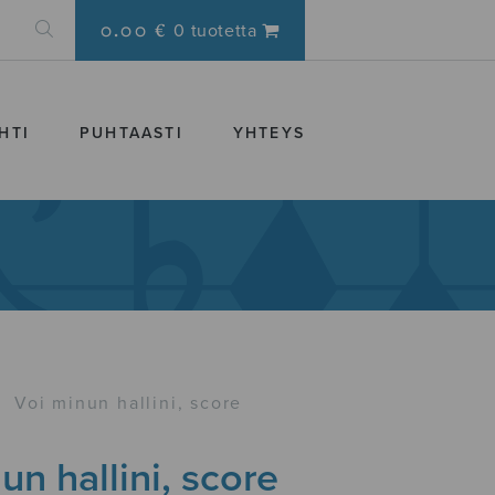
0.00 €
0 tuotetta
HTI
PUHTAASTI
YHTEYS
›
Voi minun hallini, score
un hallini, score