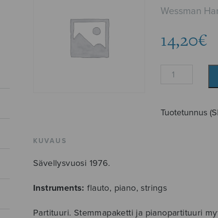
Wessman Har
14,20
€
Voi
minun
hallini,
score
Tuotetunnus (
määrä
KUVAUS
Sävellysvuosi 1976.
Instruments:
flauto, piano, strings
Partituuri. Stemmapaketti ja pianopartituuri m