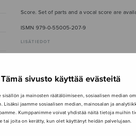
Score. Set of parts and a vocal score are availa
ISMN 979-0-55005-207-9
LISÄTIEDOT
Säveltäjä
Wessman Harri
Sanoittaja
Lättemäe Eha
Tämä sivusto käyttää evästeitä
Alkusanat
Voi minun hallini, miksi olet niin 
Kokoonpano
diskanttikuoro
,
flauto
,
MS-solo
isällön ja mainosten räätälöimiseen, sosiaalisen median om
 Lisäksi jaamme sosiaalisen median, mainosalan ja analyti
Musiikkityyli
taidemusiikki
ustoamme. Kumppanimme voivat yhdistää näitä tietoja muihin tie
Kieli
Suomi
le tai joita on kerätty, kun olet käyttänyt heidän palvelujaan.
Julkaisija
Sulasol