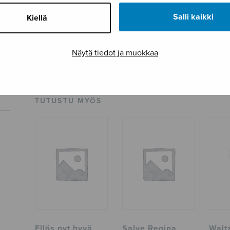
Paino
64 g
Salli kaikki
Kiellä
Osastot
Diskanttikuoro
Tuotetunnus
S0397P
Näytä tiedot ja muokkaa
Sivumäärä
16
TUTUSTU MYÖS
Ellös nyt hyvä
Salve Regina
Waltz