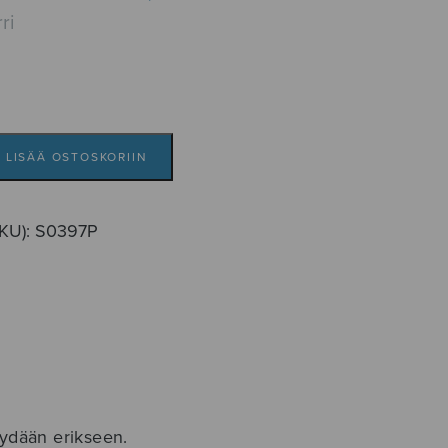
ri
LISÄÄ OSTOSKORIIN
SKU):
S0397P
yydään erikseen.