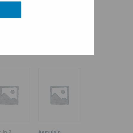
 in 2
Aamuisin