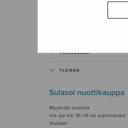
SOITINKOULUT JA OPPAAT
SOITINMUSIIKKI
YKSINLAULU
YLEINEN
Sulasol nuottikauppa
Myymälä avoinna
ma–pe klo 10–16 tai sopimuksen
mukaan