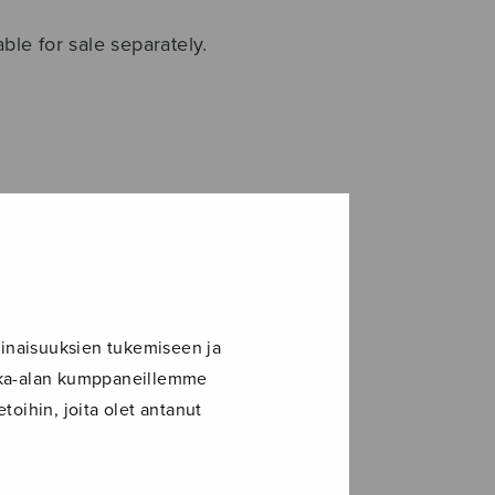
ble for sale separately.
alakuloinen?...
,
piano
,
S/A
,
strings
inaisuuksien tukemiseen ja
ikka-alan kumppaneillemme
toihin, joita olet antanut