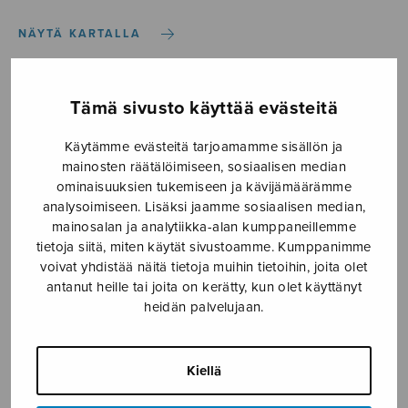
NÄYTÄ KARTALLA
Etusivu
›
Kokoonpano
›
S/A
Tämä sivusto käyttää evästeitä
Käytämme evästeitä tarjoamamme sisällön ja
mainosten räätälöimiseen, sosiaalisen median
S/A
ominaisuuksien tukemiseen ja kävijämäärämme
analysoimiseen. Lisäksi jaamme sosiaalisen median,
mainosalan ja analytiikka-alan kumppaneillemme
tietoja siitä, miten käytät sivustoamme. Kumppanimme
voivat yhdistää näitä tietoja muihin tietoihin, joita olet
antanut heille tai joita on kerätty, kun olet käyttänyt
heidän palvelujaan.
Kiellä