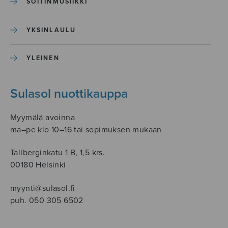
SOITINMUSIIKKI
YKSINLAULU
YLEINEN
Sulasol nuottikauppa
Myymälä avoinna
ma–pe klo 10–16 tai sopimuksen mukaan
Tallberginkatu 1 B, 1,5 krs.
00180 Helsinki
myynti@sulasol.fi
puh. 050 305 6502