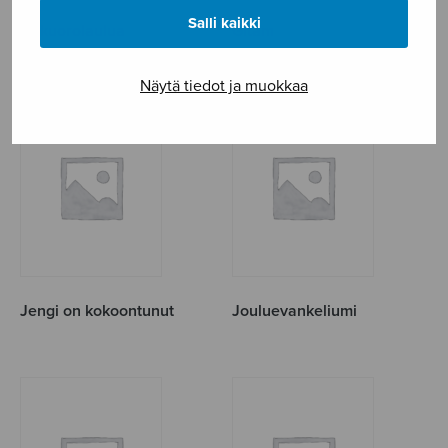
Salli kaikki
10 kuorolaulua
Gitam
Näytä tiedot ja muokkaa
Jengi on kokoontunut
Jouluevankeliumi