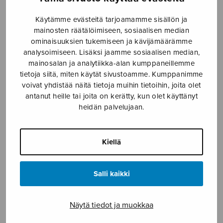
Etusivu
›
Nuottikauppa
›
Diskanttikuoro
›
Käytämme evästeitä tarjoamamme sisällön ja
Uniloru
mainosten räätälöimiseen, sosiaalisen median
ominaisuuksien tukemiseen ja kävijämäärämme
analysoimiseen. Lisäksi jaamme sosiaalisen median,
mainosalan ja analytiikka-alan kumppaneillemme
tietoja siitä, miten käytät sivustoamme. Kumppanimme
voivat yhdistää näitä tietoja muihin tietoihin, joita olet
antanut heille tai joita on kerätty, kun olet käyttänyt
heidän palvelujaan.
Uniloru
Kiellä
Wessman Harri
Salli kaikki
5,25
€
Näytä tiedot ja muokkaa
Uniloru