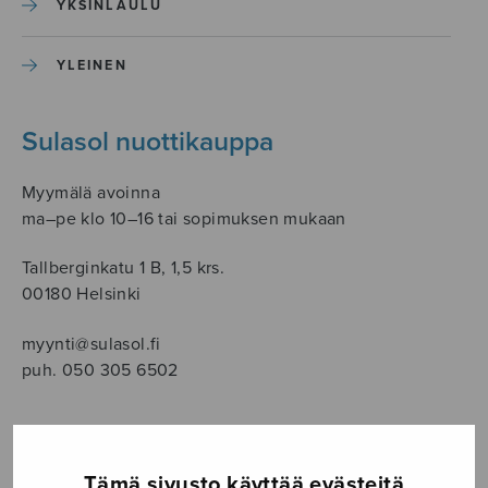
YKSINLAULU
YLEINEN
Sulasol nuottikauppa
Myymälä avoinna
ma–pe klo 10–16 tai sopimuksen mukaan
Tallberginkatu 1 B, 1,5 krs.
00180 Helsinki
myynti@sulasol.fi
puh. 050 305 6502
NÄYTÄ KARTALLA
Tämä sivusto käyttää evästeitä