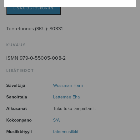
määrä
LISÄÄ OSTOSKORIIN
Tuotetunnus (SKU):
S0331
KUVAUS
ISMN 979-0-55005-008-2
LISÄTIEDOT
Säveltäjä
Wessman Harri
Sanoittaja
Lättemäe Eha
Alkusanat
Tuku tuku lampaitani...
Kokoonpano
S/A
Musiikkityyli
taidemusiikki