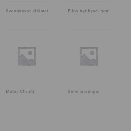
Svengaavat eläimet
Ellös nyt hyvä isoni
Mater Christi
Sommarsånger