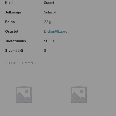
Kieli
Suomi
Julkaisija
Sulasol
Paino
22 g
Osastot
Diskanttikuoro
Tuotetunnus
S0331
Sivumäärä
8
TUTUSTU MYÖS