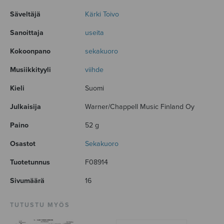
Säveltäjä
Kärki Toivo
Sanoittaja
useita
Kokoonpano
sekakuoro
Musiikkityyli
viihde
Kieli
Suomi
Julkaisija
Warner/Chappell Music Finland Oy
Paino
52 g
Osastot
Sekakuoro
Tuotetunnus
F08914
Sivumäärä
16
TUTUSTU MYÖS