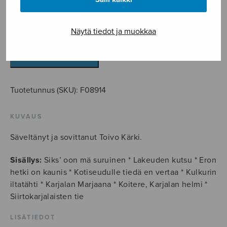
Lauluja sekakuorolle.
Näytä tiedot ja muokkaa
Viihdesävelmiä
12
määrä
LISÄÄ OSTOSKORIIN
Tuotetunnus (SKU):
F08914
KUVAUS
Säveltänyt ja sovittanut Toivo Kärki.
Sisällys:
Siks’ oon mä suruinen * Lakeuden kutsu * Eron
hetki on kaunis * Kotiseudulle tiedä en vertaa * Kulkurin
iltatähti * Karjalan Marjaana * Koitere, Karjalan helmi *
Siirtokarjalaisten tie
LISÄTIEDOT