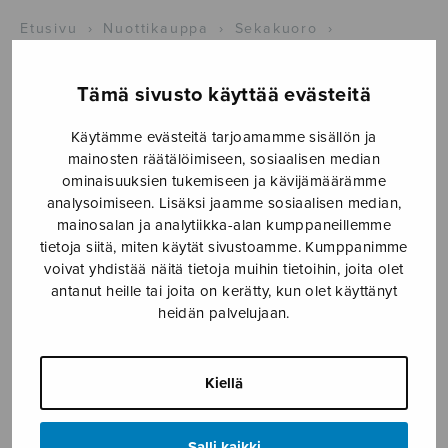
Etusivu
›
Nuottikauppa
›
Sekakuoro
›
Viihdesävelmiä 12
Tämä sivusto käyttää evästeitä
Käytämme evästeitä tarjoamamme sisällön ja
mainosten räätälöimiseen, sosiaalisen median
ominaisuuksien tukemiseen ja kävijämäärämme
analysoimiseen. Lisäksi jaamme sosiaalisen median,
mainosalan ja analytiikka-alan kumppaneillemme
tietoja siitä, miten käytät sivustoamme. Kumppanimme
voivat yhdistää näitä tietoja muihin tietoihin, joita olet
Viihdesävelmiä
antanut heille tai joita on kerätty, kun olet käyttänyt
heidän palvelujaan.
12
Kärki Toivo
Kiellä
8,00
€
Salli kaikki