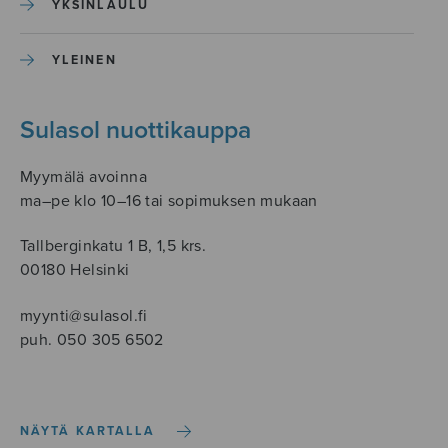
YKSINLAULU
YLEINEN
Sulasol nuottikauppa
Myymälä avoinna
ma–pe klo 10–16 tai sopimuksen mukaan
Tallberginkatu 1 B, 1,5 krs.
00180 Helsinki
myynti@sulasol.fi
puh. 050 305 6502
NÄYTÄ KARTALLA