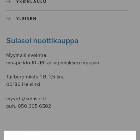
YKSINLAULU
YLEINEN
Sulasol nuottikauppa
Myymälä avoinna
ma–pe klo 10–16 tai sopimuksen mukaan
Tallberginkatu 1 B, 1,5 krs.
00180 Helsinki
myynti@sulasol.fi
puh. 050 305 6502
NÄYTÄ KARTALLA