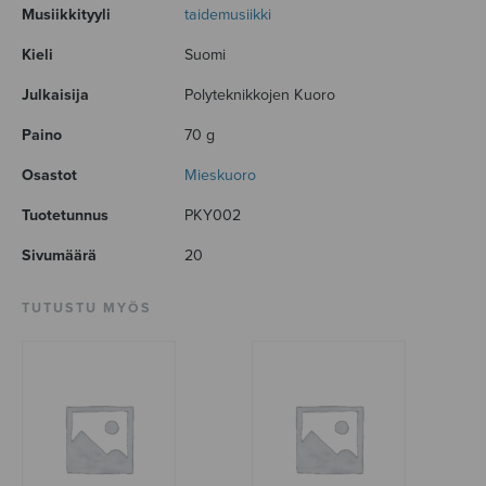
Musiikkityyli
taidemusiikki
Kieli
Suomi
Julkaisija
Polyteknikkojen Kuoro
Paino
70 g
Osastot
Mieskuoro
Tuotetunnus
PKY002
Sivumäärä
20
TUTUSTU MYÖS