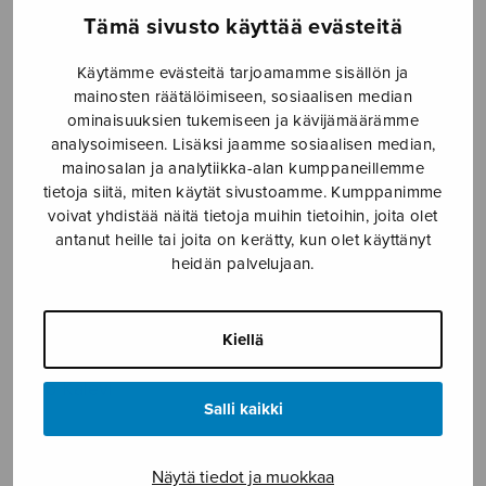
Tämä sivusto käyttää evästeitä
Etusivu
›
Nuottikauppa
›
Mieskuoro
›
Veet
välkkyy taas
Käytämme evästeitä tarjoamamme sisällön ja
mainosten räätälöimiseen, sosiaalisen median
ominaisuuksien tukemiseen ja kävijämäärämme
analysoimiseen. Lisäksi jaamme sosiaalisen median,
mainosalan ja analytiikka-alan kumppaneillemme
tietoja siitä, miten käytät sivustoamme. Kumppanimme
voivat yhdistää näitä tietoja muihin tietoihin, joita olet
antanut heille tai joita on kerätty, kun olet käyttänyt
heidän palvelujaan.
Veet välkkyy
Kiellä
taas
Aho Kalevi
Salli kaikki
6,81
€
Näytä tiedot ja muokkaa