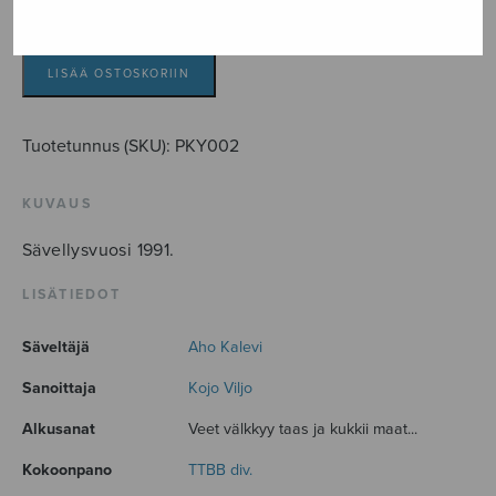
Veet
välkkyy
taas
LISÄÄ OSTOSKORIIN
määrä
Tuotetunnus (SKU):
PKY002
KUVAUS
Sävellysvuosi 1991.
LISÄTIEDOT
Säveltäjä
Aho Kalevi
Sanoittaja
Kojo Viljo
Alkusanat
Veet välkkyy taas ja kukkii maat...
Kokoonpano
TTBB div.