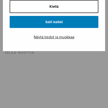
KUVAUS
Kiellä
Mieskuorolle ja sopraanosolistille sovittanut Aatto
Nietos.
Salli kaikki
ISMN 979-0-55010-215-6
Näytä tiedot ja muokkaa
Vaikeusaste **
SELAA NUOTTIA