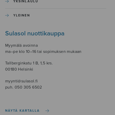
YKSINLAULU
YLEINEN
Sulasol nuottikauppa
Myymälä avoinna
ma–pe klo 10–16 tai sopimuksen mukaan
Tallberginkatu 1 B, 1,5 krs.
00180 Helsinki
myynti@sulasol.fi
puh. 050 305 6502
NÄYTÄ KARTALLA