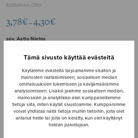
Kotilainen Otto
Hintaluokka:
3,78
€
4,30
€
–
3,78€
-
sov. Aatto Nietos
4,30€
Tämä sivusto käyttää evästeitä
Formaatti
Käytämme evästeitä tarjoamamme sisällön ja
mainosten räätälöimiseen, sosiaalisen median
ominaisuuksien tukemiseen ja kävijämäärämme
analysoimiseen. Lisäksi jaamme sosiaalisen median,
Varpunen
mainosalan ja analytiikka-alan kumppaneillemme
LISÄÄ
jouluaamuna
OSTOSKORIIN
tietoja siitä, miten käytät sivustoamme. Kumppanimme
määrä
voivat yhdistää näitä tietoja muihin tietoihin, joita olet
antanut heille tai joita on kerätty, kun olet käyttänyt
Tuotetunnus (SKU):
S1215
heidän palvelujaan.