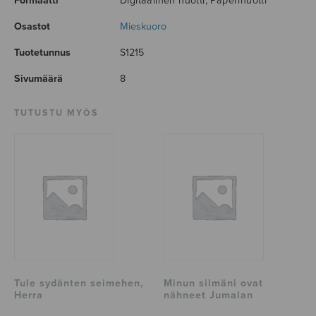
Formaatti
Digitaalinen nuotti, Paperinuotti
Osastot
Mieskuoro
Tuotetunnus
S1215
Sivumäärä
8
TUTUSTU MYÖS
Tule sydänten seimehen,
Minun silmäni ovat
Herra
nähneet Jumalan