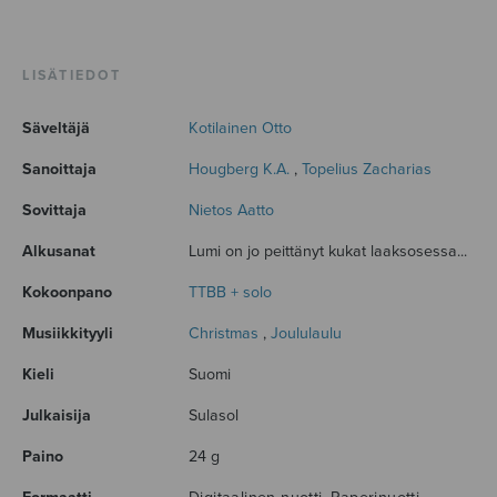
LISÄTIEDOT
Säveltäjä
Kotilainen Otto
Sanoittaja
Hougberg K.A.
,
Topelius Zacharias
Sovittaja
Nietos Aatto
Alkusanat
Lumi on jo peittänyt kukat laaksosessa...
Kokoonpano
TTBB + solo
Musiikkityyli
Christmas
,
Joululaulu
Kieli
Suomi
Julkaisija
Sulasol
Paino
24 g