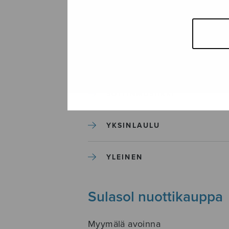
SEKAKUORO
SOITINKOULUT JA OPPAAT
SOITINMUSIIKKI
YKSINLAULU
YLEINEN
Sulasol nuottikauppa
Myymälä avoinna