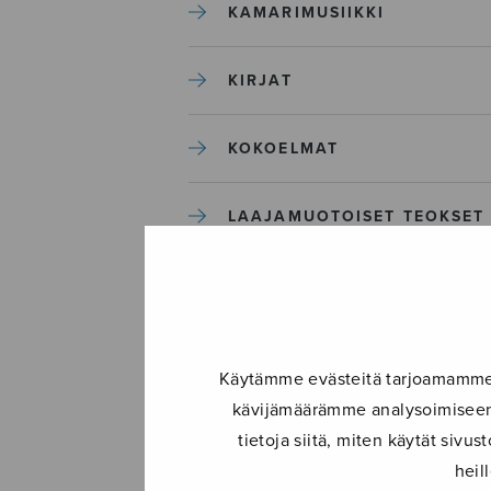
KAMARIMUSIIKKI
KIRJAT
KOKOELMAT
LAAJAMUOTOISET TEOKSET
LASTENMUSIIKKI
MIESKUORO
Käytämme evästeitä tarjoamamme s
kävijämäärämme analysoimiseen.
MUUT
tietoja siitä, miten käytät siv
heil
NÄYTTÄMÖTEOKSET