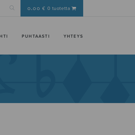
0.00 €
0 tuotetta
HTI
PUHTAASTI
YHTEYS