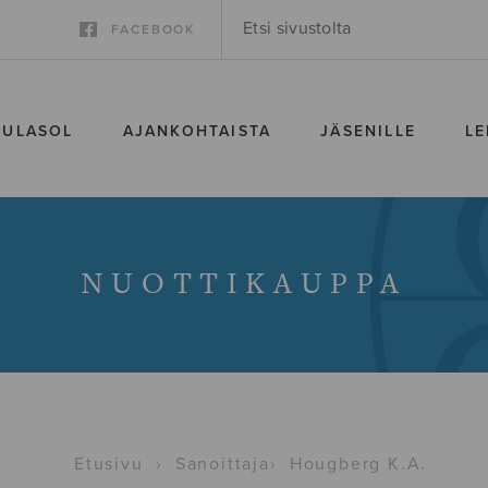
FACEBOOK
SULASOL
AJANKOHTAISTA
JÄSENILLE
LE
NUOTTIKAUPPA
Etusivu
›
Sanoittaja
›
Hougberg K.A.