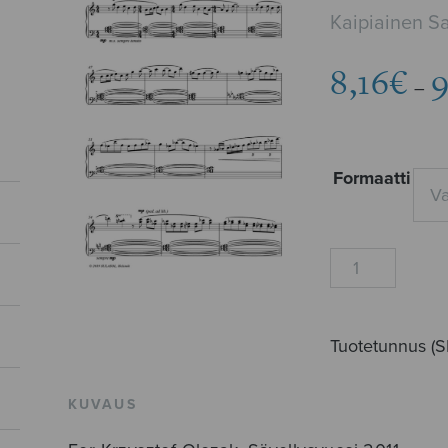
Kaipiainen Sa
8,16
€
9
–
Formaatti
Väriminiatyyrit
määrä
Tuotetunnus (
KUVAUS