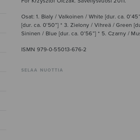
For Krzysztof Olczak. Sävellysvuosi 2011.
Osat: 1. Bialy / Valkoinen / White [dur. ca. 0’4
[dur. ca. 0’50”] * 3. Zielony / Vihreä / Green [du
Sininen / Blue [dur. ca. 0’56”] * 5. Czarny / Mus
ISMN 979-0-55013-676-2
SELAA NUOTTIA