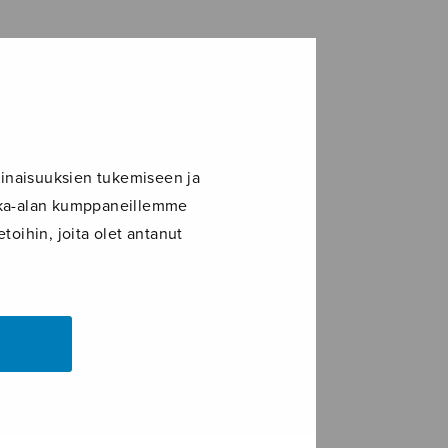
inaisuuksien tukemiseen ja
ikka-alan kumppaneillemme
toihin, joita olet antanut