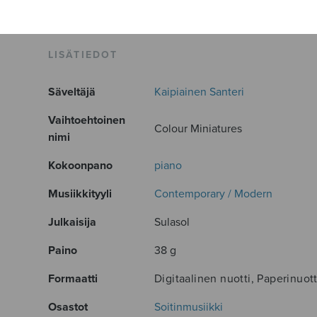
LISÄTIEDOT
Säveltäjä
Kaipiainen Santeri
Vaihtoehtoinen
Colour Miniatures
nimi
Kokoonpano
piano
Musiikkityyli
Contemporary / Modern
Julkaisija
Sulasol
Paino
38 g
Formaatti
Digitaalinen nuotti, Paperinuott
Osastot
Soitinmusiikki