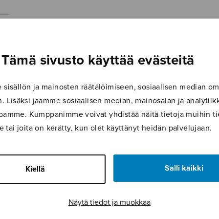
Tämä sivusto käyttää evästeitä
isällön ja mainosten räätälöimiseen, sosiaalisen median om
 Lisäksi jaamme sosiaalisen median, mainosalan ja analyti
ustoamme. Kumppanimme voivat yhdistää näitä tietoja muihin tie
le tai joita on kerätty, kun olet käyttänyt heidän palvelujaan.
Salli kaikki
Kiellä
Näytä tiedot ja muokkaa