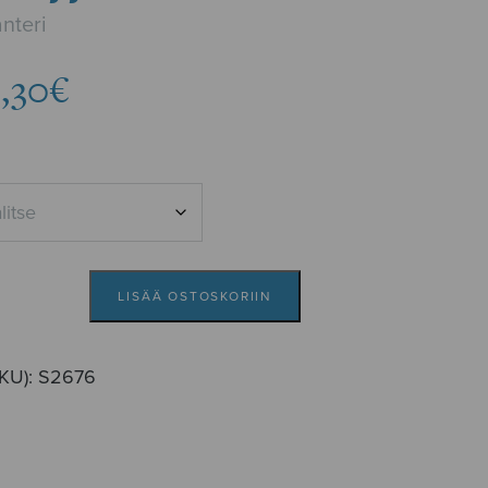
nteri
Hintaluokka:
,30
€
8,16€
-
9,30€
LISÄÄ OSTOSKORIIN
SKU):
S2676