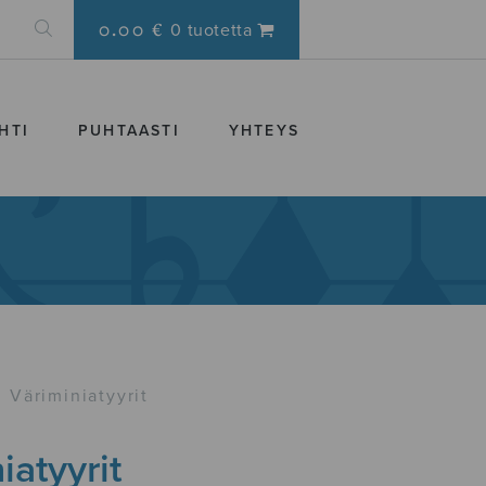
0.00 €
0 tuotetta
HTI
PUHTAASTI
YHTEYS
Väriminiatyyrit
iatyyrit