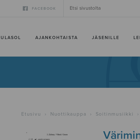
FACEBOOK
SULASOL
AJANKOHTAISTA
JÄSENILLE
LE
Etusivu
›
Nuottikauppa
›
Soitinmusiikki
›
Värimin