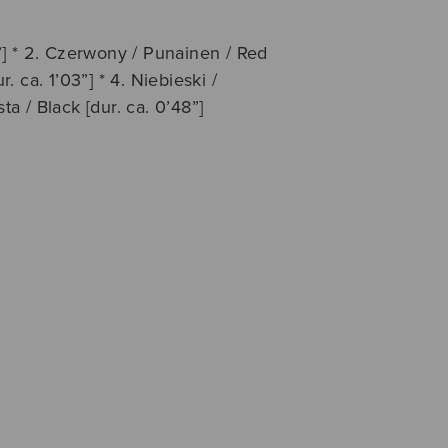
5”] * 2. Czerwony / Punainen / Red
r. ca. 1’03”] * 4. Niebieski /
ta / Black [dur. ca. 0’48”]