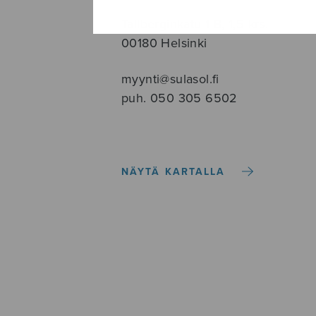
Tallberginkatu 1 B, 1,5 krs.
00180 Helsinki
myynti@sulasol.fi
puh. 050 305 6502
NÄYTÄ KARTALLA