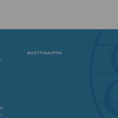
NUOTTIKAUPPA
i
pe
n.