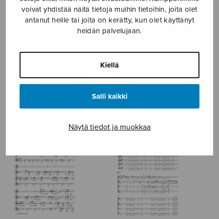
voivat yhdistää näitä tietoja muihin tietoihin, joita olet
NÄYTÄ KARTALLA
antanut heille tai joita on kerätty, kun olet käyttänyt
heidän palvelujaan.
Etusivu
›
Säveltäjä
›
Kaipiainen Santeri
Kiellä
KAIPIAINEN SANTERI
Salli kaikki
Näytä tiedot ja muokkaa