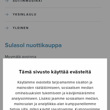
SOITINMUSIIKKI
YKSINLAULU
YLEINEN
Sulasol nuottikauppa
Myymälä avoinna
ma–pe klo 10–16 tai sopimuksen mukaan
Tämä sivusto käyttää evästeitä
Tallberginkatu 1 B, 1,5 krs.
00180 Helsinki
Käytämme evästeitä tarjoamamme sisällön ja
mainosten räätälöimiseen, sosiaalisen median
myynti@sulasol.fi
ominaisuuksien tukemiseen ja kävijämäärämme
puh. 050 305 6502
analysoimiseen. Lisäksi jaamme sosiaalisen median,
mainosalan ja analytiikka-alan kumppaneillemme
tietoja siitä, miten käytät sivustoamme. Kumppanimme