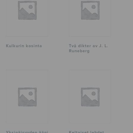
Kulkurin kosinta
Två dikter av J. L.
Runeberg
Yksinäisyyden ääni
Keltaiset lehdet