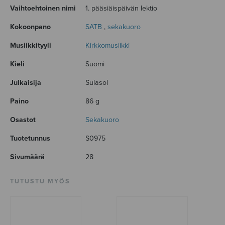
Vaihtoehtoinen nimi
1. pääsiäispäivän lektio
Kokoonpano
SATB
,
sekakuoro
Musiikkityyli
Kirkkomusiikki
Kieli
Suomi
Julkaisija
Sulasol
Paino
86 g
Osastot
Sekakuoro
Tuotetunnus
S0975
Sivumäärä
28
TUTUSTU MYÖS