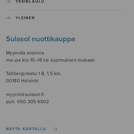
YKSINLAULU
YLEINEN
Sulasol nuottikauppa
Myymälä avoinna
ma–pe klo 10–16 tai sopimuksen mukaan
Tallberginkatu 1 B, 1,5 krs.
00180 Helsinki
myynti@sulasol.fi
puh. 050 305 6502
NÄYTÄ KARTALLA