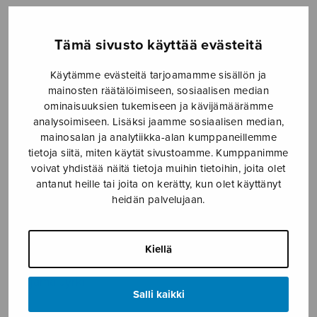
Etusivu
›
Nuottikauppa
›
Sekakuoro
›
Tulkaa,
palatkaamme, SATB + org
Tämä sivusto käyttää evästeitä
Käytämme evästeitä tarjoamamme sisällön ja
mainosten räätälöimiseen, sosiaalisen median
ominaisuuksien tukemiseen ja kävijämäärämme
analysoimiseen. Lisäksi jaamme sosiaalisen median,
mainosalan ja analytiikka-alan kumppaneillemme
tietoja siitä, miten käytät sivustoamme. Kumppanimme
voivat yhdistää näitä tietoja muihin tietoihin, joita olet
antanut heille tai joita on kerätty, kun olet käyttänyt
Tulkaa,
heidän palvelujaan.
palatkaamme,
Kiellä
SATB + org
Linjama Jyrki
Salli kaikki