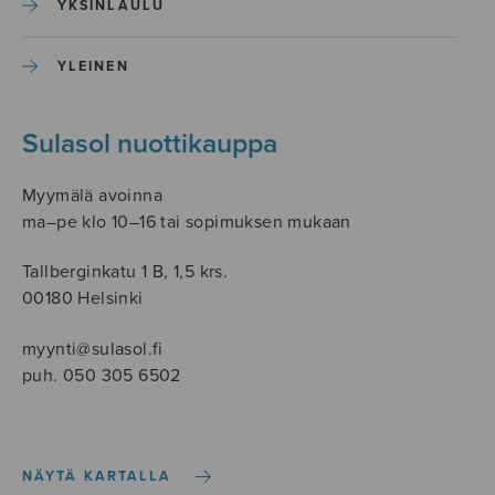
YKSINLAULU
YLEINEN
Sulasol nuottikauppa
Myymälä avoinna
ma–pe klo 10–16 tai sopimuksen mukaan
Tallberginkatu 1 B, 1,5 krs.
00180 Helsinki
myynti@sulasol.fi
puh. 050 305 6502
NÄYTÄ KARTALLA