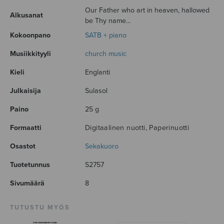
Our Father who art in heaven, hallowed
Alkusanat
be Thy name...
Kokoonpano
SATB + piano
Musiikkityyli
church music
Kieli
Englanti
Julkaisija
Sulasol
Paino
25 g
Formaatti
Digitaalinen nuotti, Paperinuotti
Osastot
Sekakuoro
Tuotetunnus
S2757
Sivumäärä
8
TUTUSTU MYÖS