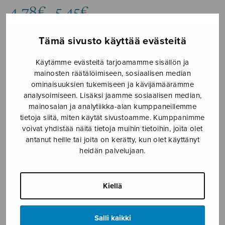
Hintaluokka:
4,78
€
5,45
€
–
4,78€
-
Tämä sivusto käyttää evästeitä
5,45€
Formaatti
Käytämme evästeitä tarjoamamme sisällön ja
mainosten räätälöimiseen, sosiaalisen median
ominaisuuksien tukemiseen ja kävijämäärämme
analysoimiseen. Lisäksi jaamme sosiaalisen median,
mainosalan ja analytiikka-alan kumppaneillemme
The
LISÄÄ
tietoja siitä, miten käytät sivustoamme. Kumppanimme
Lord's
OSTOSKORIIN
voivat yhdistää näitä tietoja muihin tietoihin, joita olet
Prayer
antanut heille tai joita on kerätty, kun olet käyttänyt
määrä
heidän palvelujaan.
Tuotetunnus (SKU):
S2757
KUVAUS
Kiellä
ISMN 979-0-55013-757-8
Salli kaikki
Vaikeustaso **